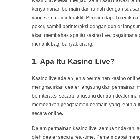
Kasino live telah menjadi salah satu inovasi te
kenyamanan bermain dari rumah dengan suasana
yang seru dan interaktif. Pemain dapat menikmati
poker, sambil berinteraksi dengan dealer langsung
akan membahas apa itu kasino live, bagaimana 
menarik bagi banyak orang.
1. Apa Itu Kasino Live?
Kasino live adalah jenis permainan kasino onli
menghadirkan dealer langsung dan permainan me
berinteraksi secara langsung dengan dealer ma
memberikan pengalaman bermain yang lebih auten
secara online.
Dalam permainan kasino live, semua tindakan, se
oleh dealer secara real-time. Pemain dapat meng