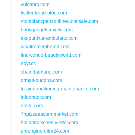
vulcanrp.com
twitter-trend-blog.com
montblancpensonlineoutletsale.com
babygadgetsreview.com
akupunktur-ambulanz.com
whatiremembered.com
linq-condo-beautyworld.com
ebyt.cc
chaindaohang.com
drmarkbuddha.com
lg-air-conditioning-maintenance.com
infoorator.com
novte.com
7hpizzaeasternmarket.com
hollaendisches-viertel.com
proengine-ultra24.com