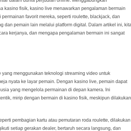
rbesar dalam dunia perjudian online. Menggabungkan
 kasino fisik, kasino live menawarkan pengalaman bermain
 permainan favorit mereka, seperti roulette, blackjack, dan
 dan pemain lain melalui platform digital. Dalam artikel ini, kit
cara kerjanya, dan mengapa pengalaman bermain ini sangat
ne yang menggunakan teknologi streaming video untuk
ja nyata ke layar pemain. Dengan kasino live, pemain dapat
nusia yang mengelola permainan di depan kamera. Ini
tik, mirip dengan bermain di kasino fisik, meskipun dilakukan
perti pembagian kartu atau pemutaran roda roulette, dilakukan
ikuti setiap gerakan dealer, bertaruh secara langsung, dan