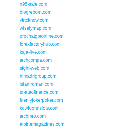
n95-sale.com
blogreborn.com
virtcitnow.com
wiselymap.com
prochatgptonline.com
forexfactoryhub.com
kaja-live.com
techcompa.com
sight-web.com
himadrigroup.com
islamroman.com
td-autofinance.com
frienlyjokerpoker.com
kowloonnslots.com
techibro.com
alpinemagazines.com