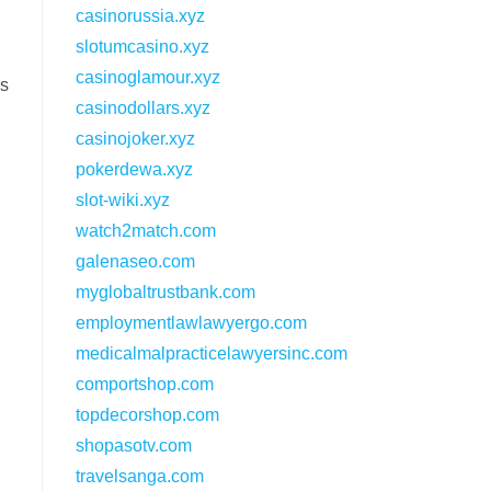
casinorussia.xyz
slotumcasino.xyz
casinoglamour.xyz
us
casinodollars.xyz
casinojoker.xyz
pokerdewa.xyz
slot-wiki.xyz
watch2match.com
galenaseo.com
myglobaltrustbank.com
employmentlawlawyergo.com
medicalmalpracticelawyersinc.com
comportshop.com
topdecorshop.com
shopasotv.com
travelsanga.com