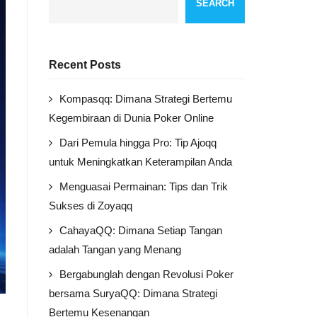
SEARCH
Recent Posts
Kompasqq: Dimana Strategi Bertemu
Kegembiraan di Dunia Poker Online
Dari Pemula hingga Pro: Tip Ajoqq
untuk Meningkatkan Keterampilan Anda
Menguasai Permainan: Tips dan Trik
Sukses di Zoyaqq
CahayaQQ: Dimana Setiap Tangan
adalah Tangan yang Menang
Bergabunglah dengan Revolusi Poker
bersama SuryaQQ: Dimana Strategi
Bertemu Kesenangan