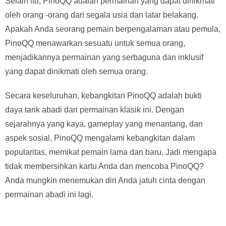
Selain itu, PinoQQ adalah permainan yang dapat dinikmati
oleh orang -orang dari segala usia dan latar belakang.
Apakah Anda seorang pemain berpengalaman atau pemula,
PinoQQ menawarkan sesuatu untuk semua orang,
menjadikannya permainan yang serbaguna dan inklusif
yang dapat dinikmati oleh semua orang.
Secara keseluruhan, kebangkitan PinoQQ adalah bukti
daya tarik abadi dari permainan klasik ini. Dengan
sejarahnya yang kaya, gameplay yang menantang, dan
aspek sosial, PinoQQ mengalami kebangkitan dalam
popularitas, memikat pemain lama dan baru. Jadi mengapa
tidak membersihkan kartu Anda dan mencoba PinoQQ?
Anda mungkin menemukan diri Anda jatuh cinta dengan
permainan abadi ini lagi.