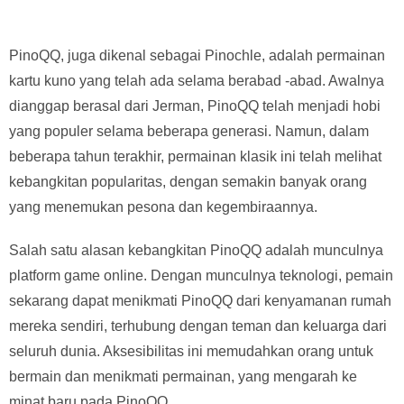
PinoQQ, juga dikenal sebagai Pinochle, adalah permainan
kartu kuno yang telah ada selama berabad -abad. Awalnya
dianggap berasal dari Jerman, PinoQQ telah menjadi hobi
yang populer selama beberapa generasi. Namun, dalam
beberapa tahun terakhir, permainan klasik ini telah melihat
kebangkitan popularitas, dengan semakin banyak orang
yang menemukan pesona dan kegembiraannya.
Salah satu alasan kebangkitan PinoQQ adalah munculnya
platform game online. Dengan munculnya teknologi, pemain
sekarang dapat menikmati PinoQQ dari kenyamanan rumah
mereka sendiri, terhubung dengan teman dan keluarga dari
seluruh dunia. Aksesibilitas ini memudahkan orang untuk
bermain dan menikmati permainan, yang mengarah ke
minat baru pada PinoQQ.