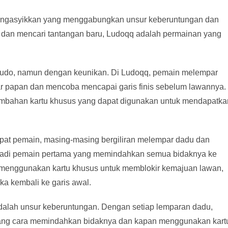
ngasyikkan yang menggabungkan unsur keberuntungan dan
 dan mencari tantangan baru, Ludoqq adalah permainan yang
 Ludo, namun dengan keunikan. Di Ludoqq, pemain melempar
r papan dan mencoba mencapai garis finis sebelum lawannya.
ahan kartu khusus yang dapat digunakan untuk mendapatka
pat pemain, masing-masing bergiliran melempar dadu dan
adi pemain pertama yang memindahkan semua bidaknya ke
at menggunakan kartu khusus untuk memblokir kemajuan lawan,
a kembali ke garis awal.
dalah unsur keberuntungan. Dengan setiap lemparan dadu,
tang cara memindahkan bidaknya dan kapan menggunakan kart