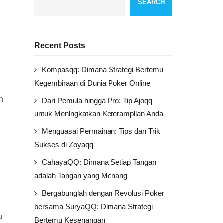
SEARCH
Recent Posts
Kompasqq: Dimana Strategi Bertemu
Kegembiraan di Dunia Poker Online
n
Dari Pemula hingga Pro: Tip Ajoqq
untuk Meningkatkan Keterampilan Anda
Menguasai Permainan: Tips dan Trik
Sukses di Zoyaqq
CahayaQQ: Dimana Setiap Tangan
adalah Tangan yang Menang
Bergabunglah dengan Revolusi Poker
bersama SuryaQQ: Dimana Strategi
u
Bertemu Kesenangan