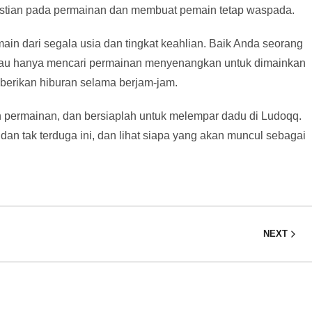
astian pada permainan dan membuat pemain tetap waspada.
n dari segala usia dan tingkat keahlian. Baik Anda seorang
au hanya mencari permainan menyenangkan untuk dimainkan
berikan hiburan selama berjam-jam.
 permainan, dan bersiaplah untuk melempar dadu di Ludoqq.
an tak terduga ini, dan lihat siapa yang akan muncul sebagai
NEXT