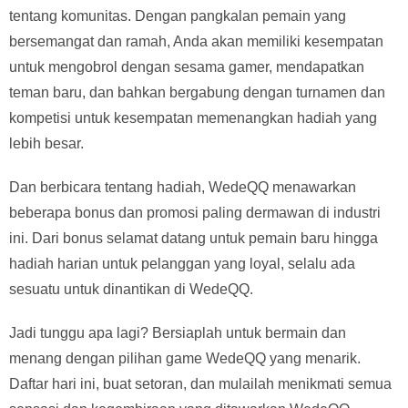
tentang komunitas. Dengan pangkalan pemain yang
bersemangat dan ramah, Anda akan memiliki kesempatan
untuk mengobrol dengan sesama gamer, mendapatkan
teman baru, dan bahkan bergabung dengan turnamen dan
kompetisi untuk kesempatan memenangkan hadiah yang
lebih besar.
Dan berbicara tentang hadiah, WedeQQ menawarkan
beberapa bonus dan promosi paling dermawan di industri
ini. Dari bonus selamat datang untuk pemain baru hingga
hadiah harian untuk pelanggan yang loyal, selalu ada
sesuatu untuk dinantikan di WedeQQ.
Jadi tunggu apa lagi? Bersiaplah untuk bermain dan
menang dengan pilihan game WedeQQ yang menarik.
Daftar hari ini, buat setoran, dan mulailah menikmati semua