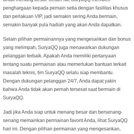
penghargaan kepada pemain setia dengan fasilitas khusus
dan perlakuan VIP, jadi semakin sering Anda bermain,
semakin banyak pula hadiah yang akan Anda dapatkan.
Selain pilihan permainannya yang mengesankan dan bonus
yang melimpah, SuryaQQ juga menawarkan dukungan
pelanggan terbaik. Apakah Anda memiliki pertanyaan
tentang suatu permainan atau memerlukan bantuan terkait
masalah teknis, tim SuryaQQ selalu siap membantu.
Dengan dukungan pelanggan 24/7, Anda dapat yakin
bahwa Anda tidak akan pernah tersesat saat bermain di
SuryaQQ.
Jadi jika Anda siap untuk menang besar dan bersenang-
senang memainkan permainan favorit Anda, lihat SuryaQQ
hari ini. Dengan pilihan permainan yang mengesankan,