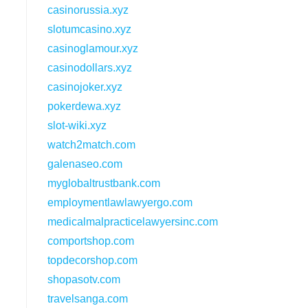
casinorussia.xyz
slotumcasino.xyz
casinoglamour.xyz
casinodollars.xyz
casinojoker.xyz
pokerdewa.xyz
slot-wiki.xyz
watch2match.com
galenaseo.com
myglobaltrustbank.com
employmentlawlawyergo.com
medicalmalpracticelawyersinc.com
comportshop.com
topdecorshop.com
shopasotv.com
travelsanga.com