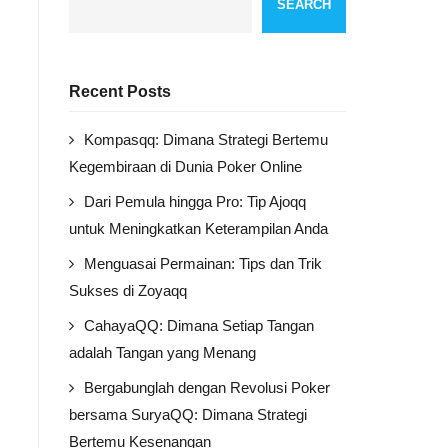
SEARCH
Recent Posts
Kompasqq: Dimana Strategi Bertemu
Kegembiraan di Dunia Poker Online
Dari Pemula hingga Pro: Tip Ajoqq
untuk Meningkatkan Keterampilan Anda
Menguasai Permainan: Tips dan Trik
Sukses di Zoyaqq
CahayaQQ: Dimana Setiap Tangan
adalah Tangan yang Menang
Bergabunglah dengan Revolusi Poker
bersama SuryaQQ: Dimana Strategi
Bertemu Kesenangan