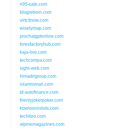
n95-sale.com
blogreborn.com
virtcitnow.com
wiselymap.com
prochatgptonline.com
forexfactoryhub.com
kaja-live.com
techcompa.com
sight-web.com
himadrigroup.com
islamroman.com
td-autofinance.com
frienlyjokerpoker.com
kowloonnslots.com
techibro.com
alpinemagazines.com