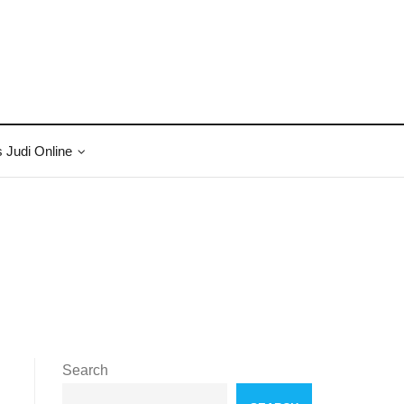
s Judi Online
Search