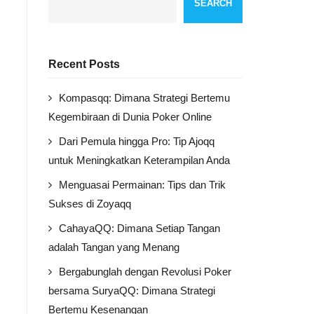
SEARCH
Recent Posts
Kompasqq: Dimana Strategi Bertemu
Kegembiraan di Dunia Poker Online
Dari Pemula hingga Pro: Tip Ajoqq
untuk Meningkatkan Keterampilan Anda
Menguasai Permainan: Tips dan Trik
Sukses di Zoyaqq
CahayaQQ: Dimana Setiap Tangan
adalah Tangan yang Menang
Bergabunglah dengan Revolusi Poker
bersama SuryaQQ: Dimana Strategi
Bertemu Kesenangan