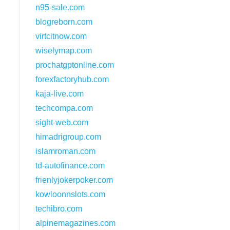
n95-sale.com
blogreborn.com
virtcitnow.com
wiselymap.com
prochatgptonline.com
forexfactoryhub.com
kaja-live.com
techcompa.com
sight-web.com
himadrigroup.com
islamroman.com
td-autofinance.com
frienlyjokerpoker.com
kowloonnslots.com
techibro.com
alpinemagazines.com