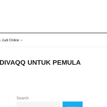
s Judi Online
 DIVAQQ UNTUK PEMULA
Search