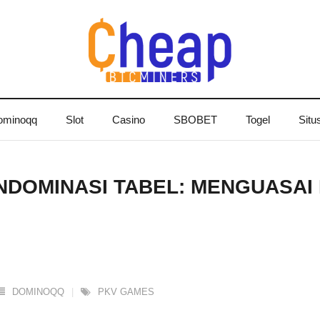
ominoqq
Slot
Casino
SBOBET
Togel
Situ
NDOMINASI TABEL: MENGUASAI
DOMINOQQ
PKV GAMES