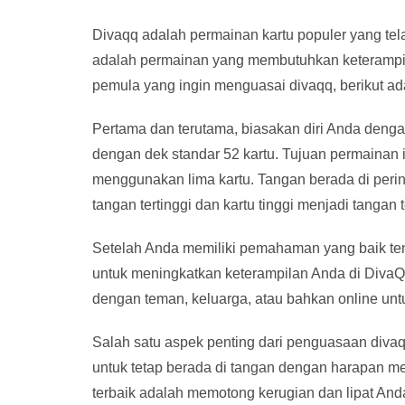
Divaqq adalah permainan kartu populer yang tel
adalah permainan yang membutuhkan keterampila
pemula yang ingin menguasai divaqq, berikut a
Pertama dan terutama, biasakan diri Anda deng
dengan dek standar 52 kartu. Tujuan permainan
menggunakan lima kartu. Tangan berada di pering
tangan tertinggi dan kartu tinggi menjadi tangan 
Setelah Anda memiliki pemahaman yang baik tenta
untuk meningkatkan keterampilan Anda di Diva
dengan teman, keluarga, atau bahkan online un
Salah satu aspek penting dari penguasaan diva
untuk tetap berada di tangan dengan harapan m
terbaik adalah memotong kerugian dan lipat And