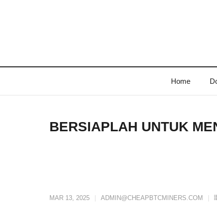
Skip
to
content
Home
D
BERSIAPLAH UNTUK ME
MAR 13, 2025
ADMIN@CHEAPBTCMINERS.COM