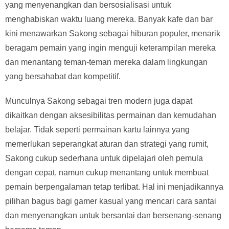
yang menyenangkan dan bersosialisasi untuk
menghabiskan waktu luang mereka. Banyak kafe dan bar
kini menawarkan Sakong sebagai hiburan populer, menarik
beragam pemain yang ingin menguji keterampilan mereka
dan menantang teman-teman mereka dalam lingkungan
yang bersahabat dan kompetitif.
Munculnya Sakong sebagai tren modern juga dapat
dikaitkan dengan aksesibilitas permainan dan kemudahan
belajar. Tidak seperti permainan kartu lainnya yang
memerlukan seperangkat aturan dan strategi yang rumit,
Sakong cukup sederhana untuk dipelajari oleh pemula
dengan cepat, namun cukup menantang untuk membuat
pemain berpengalaman tetap terlibat. Hal ini menjadikannya
pilihan bagus bagi gamer kasual yang mencari cara santai
dan menyenangkan untuk bersantai dan bersenang-senang