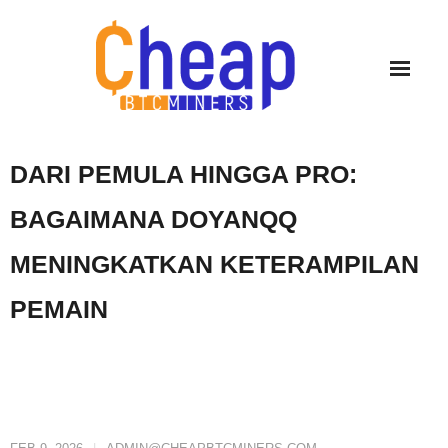
Skip
to
content
DARI PEMULA HINGGA PRO:
BAGAIMANA DOYANQQ
MENINGKATKAN KETERAMPILAN
PEMAIN