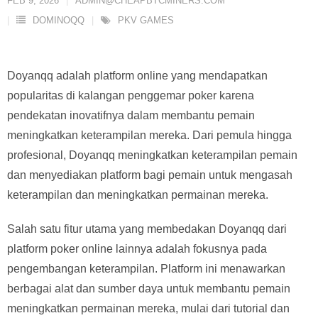
FEB 9, 2026
ADMIN@CHEAPBTCMINERS.COM
DOMINOQQ
PKV GAMES
Doyanqq adalah platform online yang mendapatkan
popularitas di kalangan penggemar poker karena
pendekatan inovatifnya dalam membantu pemain
meningkatkan keterampilan mereka. Dari pemula hingga
profesional, Doyanqq meningkatkan keterampilan pemain
dan menyediakan platform bagi pemain untuk mengasah
keterampilan dan meningkatkan permainan mereka.
Salah satu fitur utama yang membedakan Doyanqq dari
platform poker online lainnya adalah fokusnya pada
pengembangan keterampilan. Platform ini menawarkan
berbagai alat dan sumber daya untuk membantu pemain
meningkatkan permainan mereka, mulai dari tutorial dan