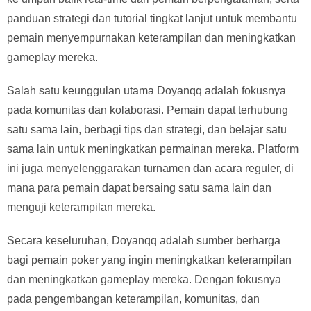
panduan strategi dan tutorial tingkat lanjut untuk membantu
pemain menyempurnakan keterampilan dan meningkatkan
gameplay mereka.
Salah satu keunggulan utama Doyanqq adalah fokusnya
pada komunitas dan kolaborasi. Pemain dapat terhubung
satu sama lain, berbagi tips dan strategi, dan belajar satu
sama lain untuk meningkatkan permainan mereka. Platform
ini juga menyelenggarakan turnamen dan acara reguler, di
mana para pemain dapat bersaing satu sama lain dan
menguji keterampilan mereka.
Secara keseluruhan, Doyanqq adalah sumber berharga
bagi pemain poker yang ingin meningkatkan keterampilan
dan meningkatkan gameplay mereka. Dengan fokusnya
pada pengembangan keterampilan, komunitas, dan