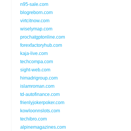
n95-sale.com
blogreborn.com
virtcitnow.com
wiselymap.com
prochatgptonline.com
forexfactoryhub.com
kaja-live.com
techcompa.com
sight-web.com
himadrigroup.com
islamroman.com
td-autofinance.com
frienlyjokerpoker.com
kowloonnslots.com
techibro.com
alpinemagazines.com