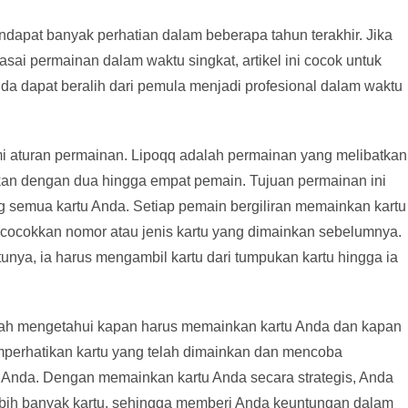
dapat banyak perhatian dalam beberapa tahun terakhir. Jika
i permainan dalam waktu singkat, artikel ini cocok untuk
nda dapat beralih dari pemula menjadi profesional dalam waktu
i aturan permainan. Lipoqq adalah permainan yang melibatkan
kan dengan dua hingga empat pemain. Tujuan permainan ini
semua kartu Anda. Setiap pemain bergiliran memainkan kartu
cocokkan nomor atau jenis kartu yang dimainkan sebelumnya.
unya, ia harus mengambil kartu dari tumpukan kartu hingga ia
dalah mengetahui kapan harus memainkan kartu Anda dan kapan
perhatikan kartu yang telah dimainkan dan mencoba
n Anda. Dengan memainkan kartu Anda secara strategis, Anda
ih banyak kartu, sehingga memberi Anda keuntungan dalam