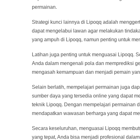
permainan.
Strategi kunci lainnya di Lipoqq adalah menggert
dapat mengelabui lawan agar melakukan tindak
yang ampuh di Lipoqq, namun penting untuk me
Latihan juga penting untuk menguasai Lipoqq. 
Anda dalam mengenali pola dan memprediksi ge
mengasah kemampuan dan menjadi pemain yang l
Selain berlatih, mempelajari permainan juga d
sumber daya yang tersedia online yang dapat me
teknik Lipoqq. Dengan mempelajari permainan d
mendapatkan wawasan berharga yang dapat me
Secara keseluruhan, menguasai Lipoqq membutuh
yang tepat, Anda bisa menjadi profesional dal