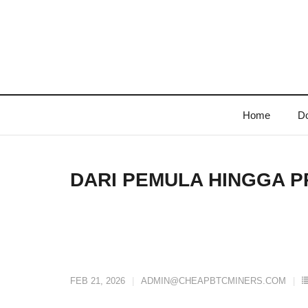
Skip
to
content
Home
D
DARI PEMULA HINGGA 
FEB 21, 2026
ADMIN@CHEAPBTCMINERS.COM