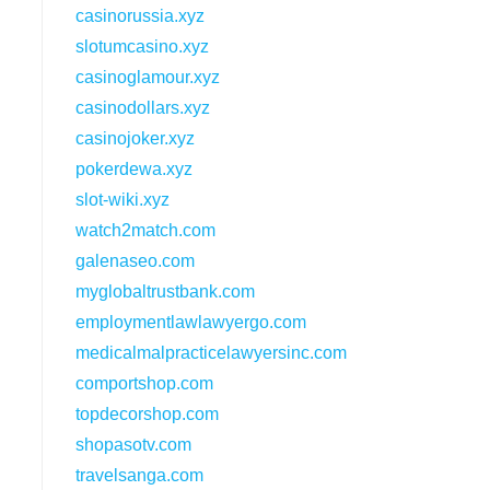
casinorussia.xyz
slotumcasino.xyz
casinoglamour.xyz
casinodollars.xyz
casinojoker.xyz
pokerdewa.xyz
slot-wiki.xyz
watch2match.com
galenaseo.com
myglobaltrustbank.com
employmentlawlawyergo.com
medicalmalpracticelawyersinc.com
comportshop.com
topdecorshop.com
shopasotv.com
travelsanga.com