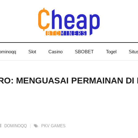
ominoqq
Slot
Casino
SBOBET
Togel
Situ
PRO: MENGUASAI PERMAINAN D
DOMINOQQ
PKV GAMES