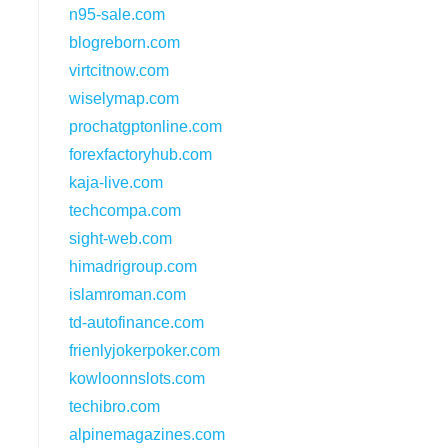
n95-sale.com
blogreborn.com
virtcitnow.com
wiselymap.com
prochatgptonline.com
forexfactoryhub.com
kaja-live.com
techcompa.com
sight-web.com
himadrigroup.com
islamroman.com
td-autofinance.com
frienlyjokerpoker.com
kowloonnslots.com
techibro.com
alpinemagazines.com