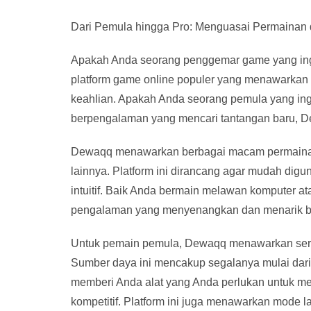
Dari Pemula hingga Pro: Menguasai Permainan
Apakah Anda seorang penggemar game yang ing
platform game online populer yang menawarkan
keahlian. Apakah Anda seorang pemula yang ing
berpengalaman yang mencari tantangan baru, D
Dewaqq menawarkan berbagai macam permainan, 
lainnya. Platform ini dirancang agar mudah di
intuitif. Baik Anda bermain melawan komputer 
pengalaman yang menyenangkan dan menarik b
Untuk pemain pemula, Dewaqq menawarkan sera
Sumber daya ini mencakup segalanya mulai dari 
memberi Anda alat yang Anda perlukan untuk me
kompetitif. Platform ini juga menawarkan mode