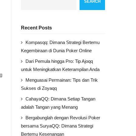
SEARCH
Recent Posts
Kompasqq: Dimana Strategi Bertemu
Kegembiraan di Dunia Poker Online
Dari Pemula hingga Pro: Tip Ajoqq
untuk Meningkatkan Keterampilan Anda
ng
Menguasai Permainan: Tips dan Trik
Sukses di Zoyaqq
CahayaQQ: Dimana Setiap Tangan
adalah Tangan yang Menang
Bergabunglah dengan Revolusi Poker
bersama SuryaQQ: Dimana Strategi
Bertemu Kesenangan