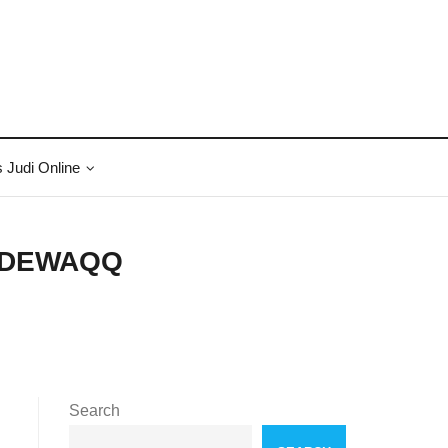
s Judi Online
I DEWAQQ
Search