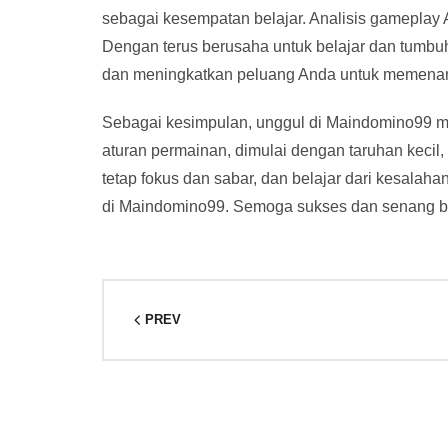
sebagai kesempatan belajar. Analisis gameplay 
Dengan terus berusaha untuk belajar dan tumb
dan meningkatkan peluang Anda untuk memenan
Sebagai kesimpulan, unggul di Maindomino99 
aturan permainan, dimulai dengan taruhan kecil, b
tetap fokus dan sabar, dan belajar dari kesalah
di Maindomino99. Semoga sukses dan senang 
PREV