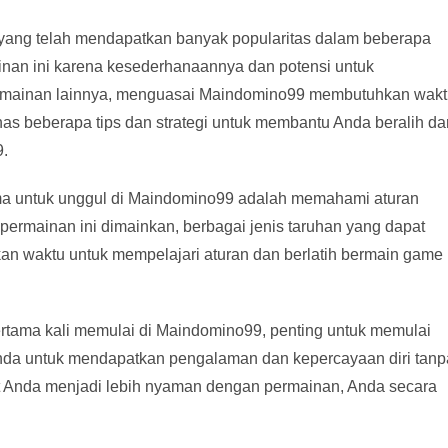
 yang telah mendapatkan banyak popularitas dalam beberapa
ainan ini karena kesederhanaannya dan potensi untuk
rmainan lainnya, menguasai Maindomino99 membutuhkan wakt
has beberapa tips dan strategi untuk membantu Anda beralih dar
9.
ma untuk unggul di Maindomino99 adalah memahami aturan
ermainan ini dimainkan, berbagai jenis taruhan yang dapat
n waktu untuk mempelajari aturan dan berlatih bermain game
pertama kali memulai di Maindomino99, penting untuk memulai
Anda untuk mendapatkan pengalaman dan kepercayaan diri tanp
t Anda menjadi lebih nyaman dengan permainan, Anda secara