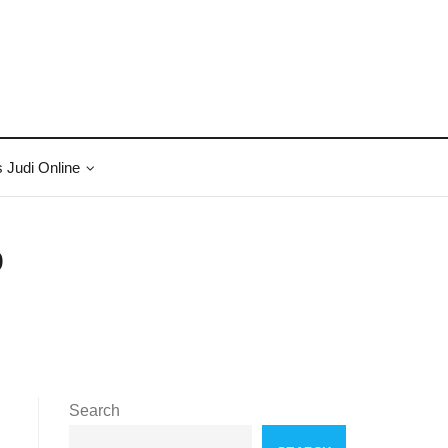
s Judi Online
9
Search