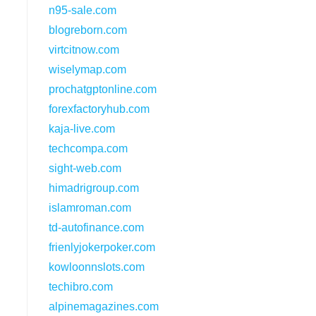
n95-sale.com
blogreborn.com
virtcitnow.com
wiselymap.com
prochatgptonline.com
forexfactoryhub.com
kaja-live.com
techcompa.com
sight-web.com
himadrigroup.com
islamroman.com
td-autofinance.com
frienlyjokerpoker.com
kowloonnslots.com
techibro.com
alpinemagazines.com