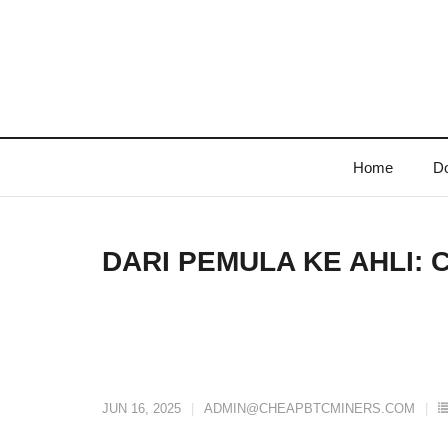
Skip
to
content
Home
D
DARI PEMULA KE AHLI:
JUN 16, 2025
ADMIN@CHEAPBTCMINERS.COM