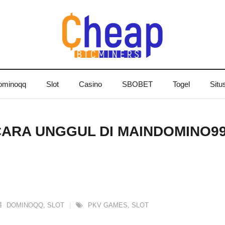
ominoqq
Slot
Casino
SBOBET
Togel
Situ
 CARA UNGGUL DI MAINDOMINO9
DOMINOQQ
,
SLOT
PKV GAMES
,
SLOT