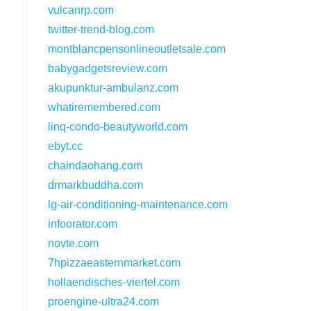
vulcanrp.com
twitter-trend-blog.com
montblancpensonlineoutletsale.com
babygadgetsreview.com
akupunktur-ambulanz.com
whatiremembered.com
linq-condo-beautyworld.com
ebyt.cc
chaindaohang.com
drmarkbuddha.com
lg-air-conditioning-maintenance.com
infoorator.com
novte.com
7hpizzaeasternmarket.com
hollaendisches-viertel.com
proengine-ultra24.com