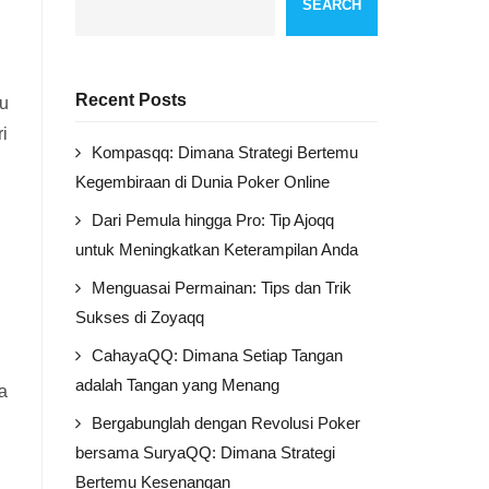
SEARCH
Recent Posts
u
i
Kompasqq: Dimana Strategi Bertemu
Kegembiraan di Dunia Poker Online
Dari Pemula hingga Pro: Tip Ajoqq
untuk Meningkatkan Keterampilan Anda
Menguasai Permainan: Tips dan Trik
Sukses di Zoyaqq
CahayaQQ: Dimana Setiap Tangan
adalah Tangan yang Menang
a
Bergabunglah dengan Revolusi Poker
bersama SuryaQQ: Dimana Strategi
Bertemu Kesenangan