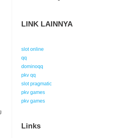
LINK LAINNYA
slot online
qq
dominoqq
pkv qq
slot pragmatic
pkv games
pkv games
g
Links