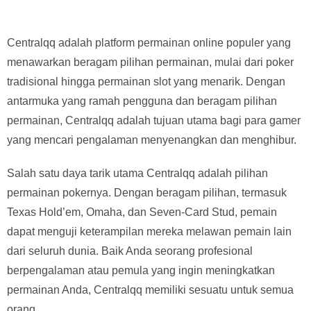
Centralqq adalah platform permainan online populer yang
menawarkan beragam pilihan permainan, mulai dari poker
tradisional hingga permainan slot yang menarik. Dengan
antarmuka yang ramah pengguna dan beragam pilihan
permainan, Centralqq adalah tujuan utama bagi para gamer
yang mencari pengalaman menyenangkan dan menghibur.
Salah satu daya tarik utama Centralqq adalah pilihan
permainan pokernya. Dengan beragam pilihan, termasuk
Texas Hold’em, Omaha, dan Seven-Card Stud, pemain
dapat menguji keterampilan mereka melawan pemain lain
dari seluruh dunia. Baik Anda seorang profesional
berpengalaman atau pemula yang ingin meningkatkan
permainan Anda, Centralqq memiliki sesuatu untuk semua
orang.