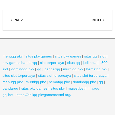
PREV
NEXT
menuqq pkv
|
situs pkv games
|
situs pkv games
|
situs qq
|
slot
|
pkv games bandarqq
|
slot terpercaya
|
situs qq
|
judi bola
|
x500
slot
|
dominoqq pkv
|
qq
|
bandarqq
|
murniqq pkv
|
hematqq pkv
|
situs slot terpercaya
|
situs slot terpercaya
|
situs slot terpercaya
|
menuqq pkv
|
murniqq pkv
|
hematqq pkv
|
dominoqq pkv
|
qq
|
bandarqq
|
situs pkv games
|
situs pkv
|
majestibet
|
miyaqq
|
gajibet
|
https://ahliqq.pkvgamesresmi.org/