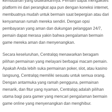
kemudahan yang ditawarkannya. Pemain dapat mengakses
platform ini dari perangkat apa pun dengan koneksi internet,
membuatnya mudah untuk bermain saat bepergian atau dari
kenyamanan rumah mereka sendiri. Dengan opsi
pembayaran yang aman dan dukungan pelanggan 24/7,
pemain dapat merasa yakin bahwa pengalaman bermain
game mereka aman dan menyenangkan.
Secara keseluruhan, Centralqq menawarkan beragam
pilihan permainan yang melayani berbagai macam pemain.
Apakah Anda lebih suka permainan poker, slot, atau kasino
langsung, Centralqq memiliki sesuatu untuk semua orang.
Dengan antarmuka yang ramah pengguna, permainan
menarik, dan fitur yang nyaman, Centralqq adalah pilihan
utama bagi para gamer yang mencari pengalaman bermain
game online yang menyenangkan dan menghibur.