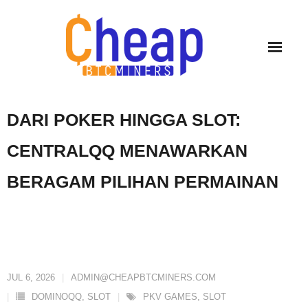
Skip
to
content
DARI POKER HINGGA SLOT:
CENTRALQQ MENAWARKAN
BERAGAM PILIHAN PERMAINAN
JUL 6, 2026
ADMIN@CHEAPBTCMINERS.COM
DOMINOQQ
,
SLOT
PKV GAMES
,
SLOT