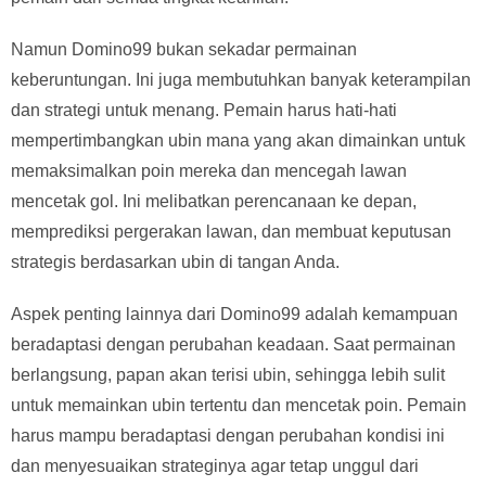
Namun Domino99 bukan sekadar permainan
keberuntungan. Ini juga membutuhkan banyak keterampilan
dan strategi untuk menang. Pemain harus hati-hati
mempertimbangkan ubin mana yang akan dimainkan untuk
memaksimalkan poin mereka dan mencegah lawan
mencetak gol. Ini melibatkan perencanaan ke depan,
memprediksi pergerakan lawan, dan membuat keputusan
strategis berdasarkan ubin di tangan Anda.
Aspek penting lainnya dari Domino99 adalah kemampuan
beradaptasi dengan perubahan keadaan. Saat permainan
berlangsung, papan akan terisi ubin, sehingga lebih sulit
untuk memainkan ubin tertentu dan mencetak poin. Pemain
harus mampu beradaptasi dengan perubahan kondisi ini
dan menyesuaikan strateginya agar tetap unggul dari