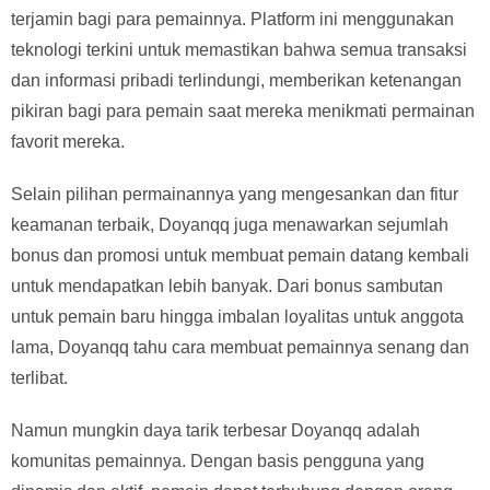
terjamin bagi para pemainnya. Platform ini menggunakan
teknologi terkini untuk memastikan bahwa semua transaksi
dan informasi pribadi terlindungi, memberikan ketenangan
pikiran bagi para pemain saat mereka menikmati permainan
favorit mereka.
Selain pilihan permainannya yang mengesankan dan fitur
keamanan terbaik, Doyanqq juga menawarkan sejumlah
bonus dan promosi untuk membuat pemain datang kembali
untuk mendapatkan lebih banyak. Dari bonus sambutan
untuk pemain baru hingga imbalan loyalitas untuk anggota
lama, Doyanqq tahu cara membuat pemainnya senang dan
terlibat.
Namun mungkin daya tarik terbesar Doyanqq adalah
komunitas pemainnya. Dengan basis pengguna yang