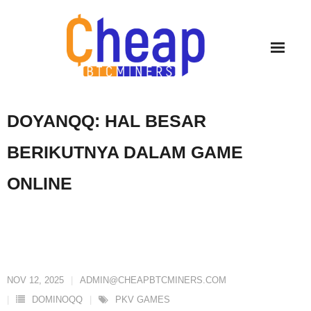
Skip
to
content
DOYANQQ: HAL BESAR
BERIKUTNYA DALAM GAME
ONLINE
NOV 12, 2025
ADMIN@CHEAPBTCMINERS.COM
DOMINOQQ
PKV GAMES