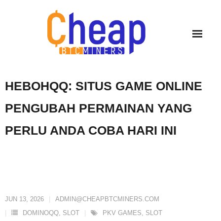
Skip
to
content
HEBOHQQ: SITUS GAME ONLINE
PENGUBAH PERMAINAN YANG
PERLU ANDA COBA HARI INI
JUN 13, 2026
ADMIN@CHEAPBTCMINERS.COM
DOMINOQQ
,
SLOT
PKV GAMES
,
SLOT