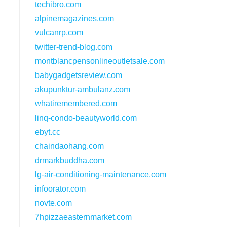
techibro.com
alpinemagazines.com
vulcanrp.com
twitter-trend-blog.com
montblancpensonlineoutletsale.com
babygadgetsreview.com
akupunktur-ambulanz.com
whatiremembered.com
linq-condo-beautyworld.com
ebyt.cc
chaindaohang.com
drmarkbuddha.com
lg-air-conditioning-maintenance.com
infoorator.com
novte.com
7hpizzaeasternmarket.com