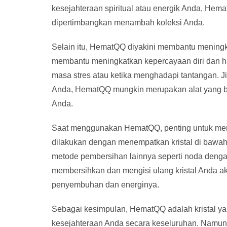
kesejahteraan spiritual atau energik Anda, Hem
dipertimbangkan menambah koleksi Anda.
Selain itu, HematQQ diyakini membantu meningk
membantu meningkatkan kepercayaan diri dan har
masa stres atau ketika menghadapi tantangan. J
Anda, HematQQ mungkin merupakan alat yang be
Anda.
Saat menggunakan HematQQ, penting untuk member
dilakukan dengan menempatkan kristal di bawah
metode pembersihan lainnya seperti noda denga
membersihkan dan mengisi ulang kristal Anda 
penyembuhan dan energinya.
Sebagai kesimpulan, HematQQ adalah kristal ya
kesejahteraan Anda secara keseluruhan. Namun, 