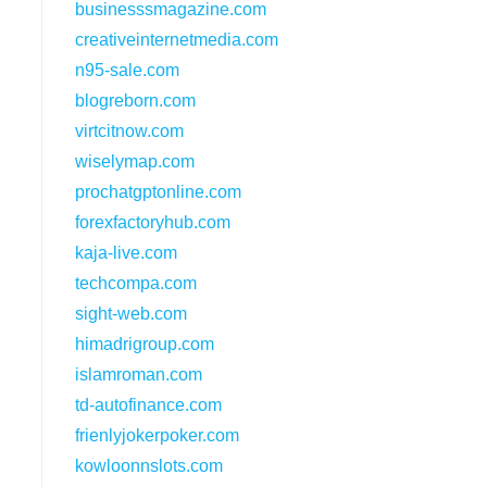
businesssmagazine.com
creativeinternetmedia.com
n95-sale.com
blogreborn.com
virtcitnow.com
wiselymap.com
prochatgptonline.com
forexfactoryhub.com
kaja-live.com
techcompa.com
sight-web.com
himadrigroup.com
islamroman.com
td-autofinance.com
frienlyjokerpoker.com
kowloonnslots.com