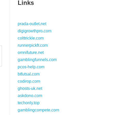
Links
prada-outlet.net
digigrowthpro.com
colttrickle.com
runnerpickfr.com
omnifuture.net
gamblingfunnels.com
pcos-help.com
btfutsal.com
codirop.com
ghosts-uk.net
askdono.com
techonly.top
gamblingcompete.com