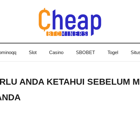
ominoqq
Slot
Casino
SBOBET
Togel
Situ
ERLU ANDA KETAHUI SEBELUM
ANDA