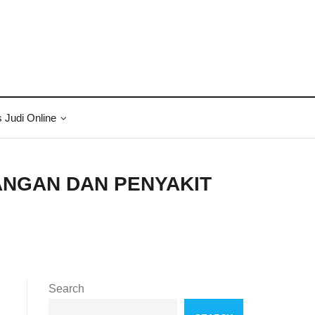
s Judi Online
ANGAN DAN PENYAKIT
Search