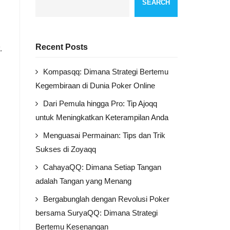
SEARCH
Recent Posts
.
Kompasqq: Dimana Strategi Bertemu
Kegembiraan di Dunia Poker Online
Dari Pemula hingga Pro: Tip Ajoqq
untuk Meningkatkan Keterampilan Anda
Menguasai Permainan: Tips dan Trik
Sukses di Zoyaqq
CahayaQQ: Dimana Setiap Tangan
adalah Tangan yang Menang
Bergabunglah dengan Revolusi Poker
bersama SuryaQQ: Dimana Strategi
Bertemu Kesenangan