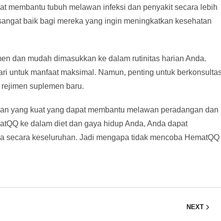
 membantu tubuh melawan infeksi dan penyakit secara lebih
 sangat baik bagi mereka yang ingin meningkatkan kesehatan
n dan mudah dimasukkan ke dalam rutinitas harian Anda.
i untuk manfaat maksimal. Namun, penting untuk berkonsultas
 rejimen suplemen baru.
dan yang kuat yang dapat membantu melawan peradangan dan
QQ ke dalam diet dan gaya hidup Anda, Anda dapat
da secara keseluruhan. Jadi mengapa tidak mencoba HematQQ
NEXT