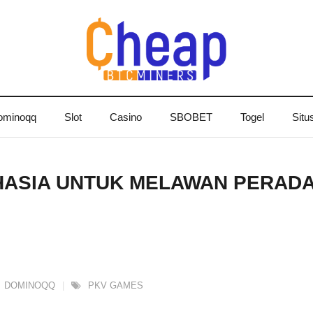
ominoqq
Slot
Casino
SBOBET
Togel
Situ
HASIA UNTUK MELAWAN PERAD
DOMINOQQ
PKV GAMES