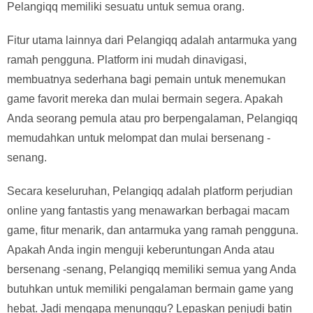
Pelangiqq memiliki sesuatu untuk semua orang.
Fitur utama lainnya dari Pelangiqq adalah antarmuka yang
ramah pengguna. Platform ini mudah dinavigasi,
membuatnya sederhana bagi pemain untuk menemukan
game favorit mereka dan mulai bermain segera. Apakah
Anda seorang pemula atau pro berpengalaman, Pelangiqq
memudahkan untuk melompat dan mulai bersenang -
senang.
Secara keseluruhan, Pelangiqq adalah platform perjudian
online yang fantastis yang menawarkan berbagai macam
game, fitur menarik, dan antarmuka yang ramah pengguna.
Apakah Anda ingin menguji keberuntungan Anda atau
bersenang -senang, Pelangiqq memiliki semua yang Anda
butuhkan untuk memiliki pengalaman bermain game yang
hebat. Jadi mengapa menunggu? Lepaskan penjudi batin