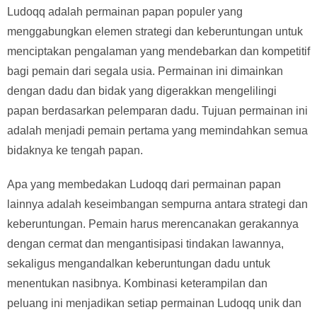
Ludoqq adalah permainan papan populer yang
menggabungkan elemen strategi dan keberuntungan untuk
menciptakan pengalaman yang mendebarkan dan kompetitif
bagi pemain dari segala usia. Permainan ini dimainkan
dengan dadu dan bidak yang digerakkan mengelilingi
papan berdasarkan pelemparan dadu. Tujuan permainan ini
adalah menjadi pemain pertama yang memindahkan semua
bidaknya ke tengah papan.
Apa yang membedakan Ludoqq dari permainan papan
lainnya adalah keseimbangan sempurna antara strategi dan
keberuntungan. Pemain harus merencanakan gerakannya
dengan cermat dan mengantisipasi tindakan lawannya,
sekaligus mengandalkan keberuntungan dadu untuk
menentukan nasibnya. Kombinasi keterampilan dan
peluang ini menjadikan setiap permainan Ludoqq unik dan