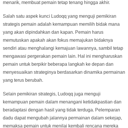
menarik, membuat pemain tetap tenang hingga akhir.
Salah satu aspek kunci Ludoqq yang menguji pemikiran
strategis pemain adalah kemampuan memilih bidak mana
yang akan dipindahkan dan kapan. Pemain harus
memutuskan apakah akan fokus memajukan bidaknya
sendiri atau menghalangi kemajuan lawannya, sambil tetap
mengawasi pergerakan pemain lain. Hal ini mengharuskan
pemain untuk berpikir beberapa langkah ke depan dan
menyesuaikan strateginya berdasarkan dinamika permainan
yang terus berubah.
Selain pemikiran strategis, Ludoqq juga menguji
kemampuan pemain dalam menangani ketidakpastian dan
beradaptasi dengan hasil yang tidak terduga. Pelemparan
dadu dapat mengubah jalannya permainan dalam sekejap,
memaksa pemain untuk menilai kembali rencana mereka