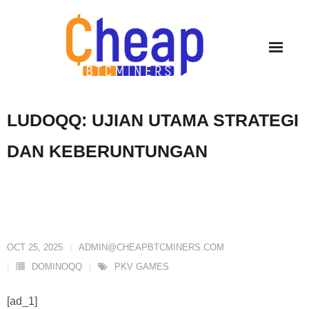
Skip
to
content
LUDOQQ: UJIAN UTAMA STRATEGI
DAN KEBERUNTUNGAN
OCT 25, 2025
ADMIN@CHEAPBTCMINERS.COM
DOMINOQQ
PKV GAMES
[ad_1]