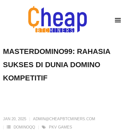
Skip
to
content
MASTERDOMINO99: RAHASIA
SUKSES DI DUNIA DOMINO
KOMPETITIF
JAN 20, 2025
ADMIN@CHEAPBTCMINERS.COM
DOMINOQQ
PKV GAMES