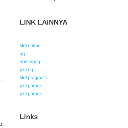
LINK LAINNYA
slot online
qq
dominoqq
pkv qq
g
slot pragmatic
l
pkv games
pkv games
Links
u