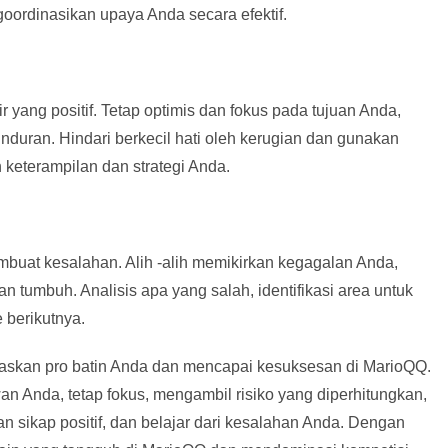
oordinasikan upaya Anda secara efektif.
yang positif. Tetap optimis dan fokus pada tujuan Anda,
uran. Hindari berkecil hati oleh kerugian dan gunakan
keterampilan dan strategi Anda.
uat kesalahan. Alih -alih memikirkan kegagalan Anda,
n tumbuh. Analisis apa yang salah, identifikasi area untuk
 berikutnya.
epaskan pro batin Anda dan mencapai kesuksesan di MarioQQ.
lawan Anda, tetap fokus, mengambil risiko yang diperhitungkan,
sikap positif, dan belajar dari kesalahan Anda. Dengan