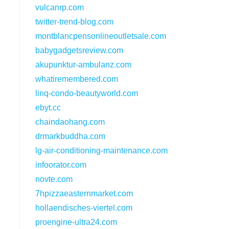
vulcanrp.com
twitter-trend-blog.com
montblancpensonlineoutletsale.com
babygadgetsreview.com
akupunktur-ambulanz.com
whatiremembered.com
linq-condo-beautyworld.com
ebyt.cc
chaindaohang.com
drmarkbuddha.com
lg-air-conditioning-maintenance.com
infoorator.com
novte.com
7hpizzaeasternmarket.com
hollaendisches-viertel.com
proengine-ultra24.com