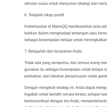
obrolan suara untuk menyusun strategi dan meng
6. Tetaplah sikap positif
Keberhasilan di MarioQQ membutuhkan pola pikir 
bahkan dalam menghadapi tantangan atau kemund
sebagai kesempatan belajar untuk meningkatkan 
7. Belajarlah dari kesalahan Anda
Tidak ada yang sempurna, dan semua orang memb
gunakan itu sebagai kesempatan untuk belajar da
perbaikan, dan lakukan penyesuaian untuk game
Dengan mengikuti strategi ini, Anda dapat mel
Ingatlah untuk berlatih secara teratur, pelajari 
berkomunikasi dengan tim Anda, mempertahankan 