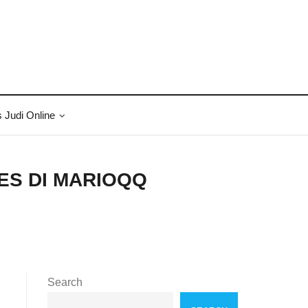
s Judi Online
ES DI MARIOQQ
Search