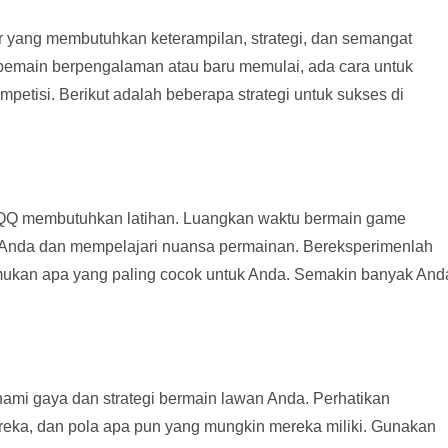
r yang membutuhkan keterampilan, strategi, dan semangat
 pemain berpengalaman atau baru memulai, ada cara untuk
etisi. Berikut adalah beberapa strategi untuk sukses di
oQQ membutuhkan latihan. Luangkan waktu bermain game
n Anda dan mempelajari nuansa permainan. Bereksperimenlah
emukan apa yang paling cocok untuk Anda. Semakin banyak And
ami gaya dan strategi bermain lawan Anda. Perhatikan
ka, dan pola apa pun yang mungkin mereka miliki. Gunakan