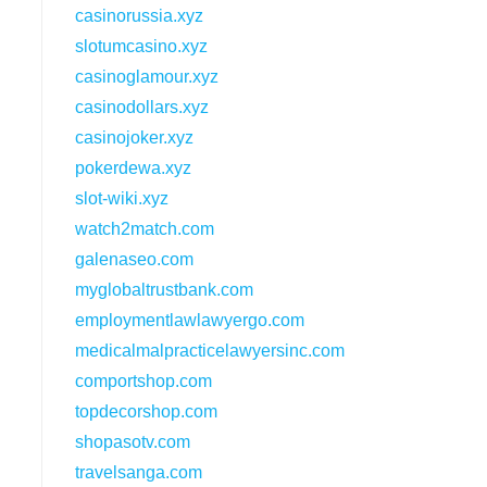
casinorussia.xyz
slotumcasino.xyz
casinoglamour.xyz
casinodollars.xyz
casinojoker.xyz
pokerdewa.xyz
slot-wiki.xyz
watch2match.com
galenaseo.com
myglobaltrustbank.com
employmentlawlawyergo.com
medicalmalpracticelawyersinc.com
comportshop.com
topdecorshop.com
shopasotv.com
travelsanga.com