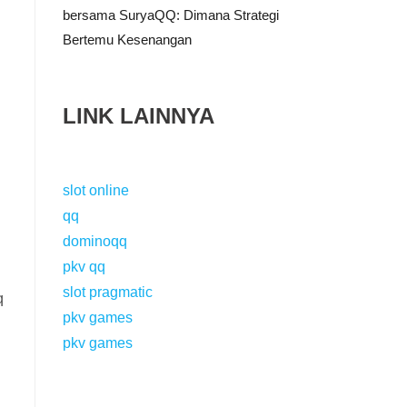
bersama SuryaQQ: Dimana Strategi
Bertemu Kesenangan
LINK LAINNYA
slot online
qq
dominoqq
pkv qq
slot pragmatic
q
pkv games
pkv games