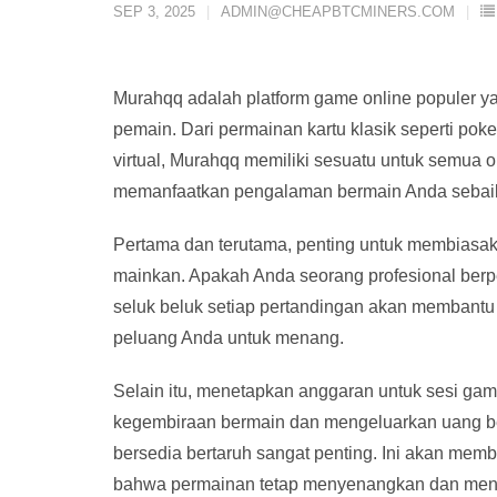
SEP 3, 2025
ADMIN@CHEAPBTCMINERS.COM
Murahqq adalah platform game online populer y
pemain. Dari permainan kartu klasik seperti pok
virtual, Murahqq memiliki sesuatu untuk semua
memanfaatkan pengalaman bermain Anda sebaik -
Pertama dan terutama, penting untuk membiasak
mainkan. Apakah Anda seorang profesional be
seluk beluk setiap pertandingan akan membant
peluang Anda untuk menang.
Selain itu, menetapkan anggaran untuk sesi ga
kegembiraan bermain dan mengeluarkan uang be
bersedia bertaruh sangat penting. Ini akan mem
bahwa permainan tetap menyenangkan dan me