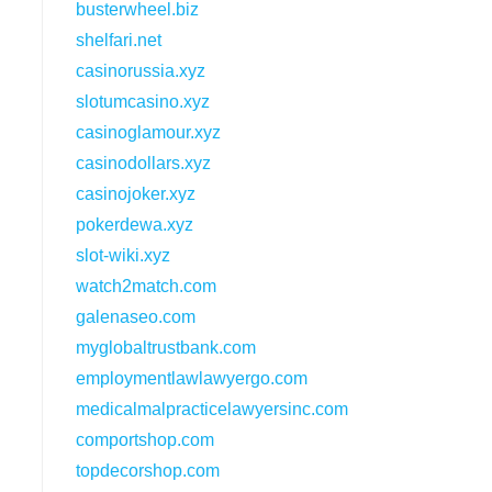
busterwheel.biz
shelfari.net
casinorussia.xyz
slotumcasino.xyz
casinoglamour.xyz
casinodollars.xyz
casinojoker.xyz
pokerdewa.xyz
slot-wiki.xyz
watch2match.com
galenaseo.com
myglobaltrustbank.com
employmentlawlawyergo.com
medicalmalpracticelawyersinc.com
comportshop.com
topdecorshop.com