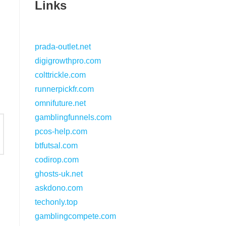
Links
prada-outlet.net
digigrowthpro.com
colttrickle.com
runnerpickfr.com
omnifuture.net
gamblingfunnels.com
pcos-help.com
btfutsal.com
codirop.com
ghosts-uk.net
askdono.com
techonly.top
gamblingcompete.com