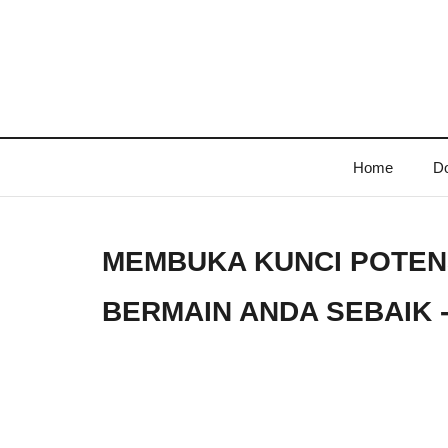
Skip
to
content
Home
D
MEMBUKA KUNCI POTEN
BERMAIN ANDA SEBAIK 