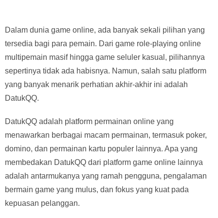
Dalam dunia game online, ada banyak sekali pilihan yang
tersedia bagi para pemain. Dari game role-playing online
multipemain masif hingga game seluler kasual, pilihannya
sepertinya tidak ada habisnya. Namun, salah satu platform
yang banyak menarik perhatian akhir-akhir ini adalah
DatukQQ.
DatukQQ adalah platform permainan online yang
menawarkan berbagai macam permainan, termasuk poker,
domino, dan permainan kartu populer lainnya. Apa yang
membedakan DatukQQ dari platform game online lainnya
adalah antarmukanya yang ramah pengguna, pengalaman
bermain game yang mulus, dan fokus yang kuat pada
kepuasan pelanggan.