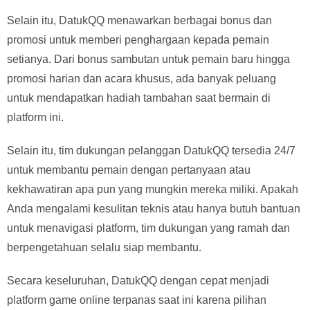
Selain itu, DatukQQ menawarkan berbagai bonus dan
promosi untuk memberi penghargaan kepada pemain
setianya. Dari bonus sambutan untuk pemain baru hingga
promosi harian dan acara khusus, ada banyak peluang
untuk mendapatkan hadiah tambahan saat bermain di
platform ini.
Selain itu, tim dukungan pelanggan DatukQQ tersedia 24/7
untuk membantu pemain dengan pertanyaan atau
kekhawatiran apa pun yang mungkin mereka miliki. Apakah
Anda mengalami kesulitan teknis atau hanya butuh bantuan
untuk menavigasi platform, tim dukungan yang ramah dan
berpengetahuan selalu siap membantu.
Secara keseluruhan, DatukQQ dengan cepat menjadi
platform game online terpanas saat ini karena pilihan