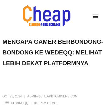
Skip
to
content
MENGAPA GAMER BERBONDONG-
BONDONG KE WEDEQQ: MELIHAT
LEBIH DEKAT PLATFORMNYA
OCT 23, 2024
ADMIN@CHEAPBTCMINERS.COM
DOMINOQQ
PKV GAMES