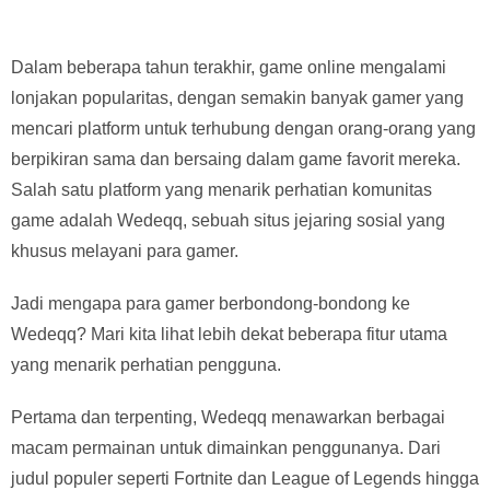
Dalam beberapa tahun terakhir, game online mengalami
lonjakan popularitas, dengan semakin banyak gamer yang
mencari platform untuk terhubung dengan orang-orang yang
berpikiran sama dan bersaing dalam game favorit mereka.
Salah satu platform yang menarik perhatian komunitas
game adalah Wedeqq, sebuah situs jejaring sosial yang
khusus melayani para gamer.
Jadi mengapa para gamer berbondong-bondong ke
Wedeqq? Mari kita lihat lebih dekat beberapa fitur utama
yang menarik perhatian pengguna.
Pertama dan terpenting, Wedeqq menawarkan berbagai
macam permainan untuk dimainkan penggunanya. Dari
judul populer seperti Fortnite dan League of Legends hingga