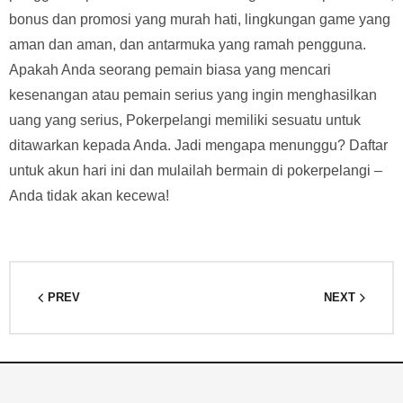
bonus dan promosi yang murah hati, lingkungan game yang
aman dan aman, dan antarmuka yang ramah pengguna.
Apakah Anda seorang pemain biasa yang mencari
kesenangan atau pemain serius yang ingin menghasilkan
uang yang serius, Pokerpelangi memiliki sesuatu untuk
ditawarkan kepada Anda. Jadi mengapa menunggu? Daftar
untuk akun hari ini dan mulailah bermain di pokerpelangi –
Anda tidak akan kecewa!
PREV
NEXT