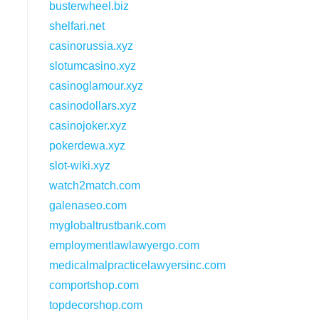
busterwheel.biz
shelfari.net
casinorussia.xyz
slotumcasino.xyz
casinoglamour.xyz
casinodollars.xyz
casinojoker.xyz
pokerdewa.xyz
slot-wiki.xyz
watch2match.com
galenaseo.com
myglobaltrustbank.com
employmentlawlawyergo.com
medicalmalpracticelawyersinc.com
comportshop.com
topdecorshop.com