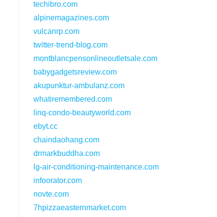
techibro.com
alpinemagazines.com
vulcanrp.com
twitter-trend-blog.com
montblancpensonlineoutletsale.com
babygadgetsreview.com
akupunktur-ambulanz.com
whatiremembered.com
linq-condo-beautyworld.com
ebyt.cc
chaindaohang.com
drmarkbuddha.com
lg-air-conditioning-maintenance.com
infoorator.com
novte.com
7hpizzaeasternmarket.com