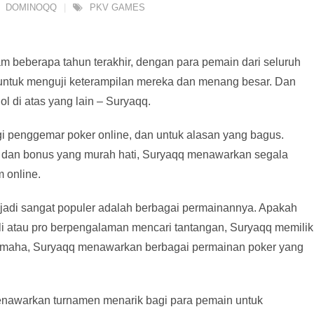
DOMINOQQ
PKV GAMES
am beberapa tahun terakhir, dengan para pemain dari seluruh
 untuk menguji keterampilan mereka dan menang besar. Dan
l di atas yang lain – Suryaqq.
i penggemar poker online, dan untuk alasan yang bagus.
 dan bonus yang murah hati, Suryaqq menawarkan segala
m online.
adi sangat populer adalah berbagai permainannya. Apakah
i atau pro berpengalaman mencari tantangan, Suryaqq memilik
 Omaha, Suryaqq menawarkan berbagai permainan poker yang
enawarkan turnamen menarik bagi para pemain untuk