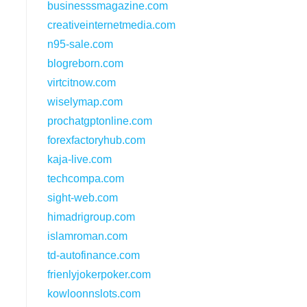
businesssmagazine.com
creativeinternetmedia.com
n95-sale.com
blogreborn.com
virtcitnow.com
wiselymap.com
prochatgptonline.com
forexfactoryhub.com
kaja-live.com
techcompa.com
sight-web.com
himadrigroup.com
islamroman.com
td-autofinance.com
frienlyjokerpoker.com
kowloonnslots.com