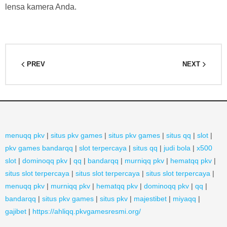
lensa kamera Anda.
PREV
NEXT
menuqq pkv
|
situs pkv games
|
situs pkv games
|
situs qq
|
slot
|
pkv games bandarqq
|
slot terpercaya
|
situs qq
|
judi bola
|
x500
slot
|
dominoqq pkv
|
qq
|
bandarqq
|
murniqq pkv
|
hematqq pkv
|
situs slot terpercaya
|
situs slot terpercaya
|
situs slot terpercaya
|
menuqq pkv
|
murniqq pkv
|
hematqq pkv
|
dominoqq pkv
|
qq
|
bandarqq
|
situs pkv games
|
situs pkv
|
majestibet
|
miyaqq
|
gajibet
|
https://ahliqq.pkvgamesresmi.org/