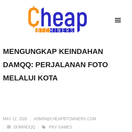
Skip
to
content
MENGUNGKAP KEINDAHAN
DAMQQ: PERJALANAN FOTO
MELALUI KOTA
MAY 12, 2026
ADMIN@CHEAPBTCMINERS.COM
DOMINOQQ
PKV GAMES