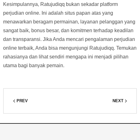
Kesimpulannya, Ratujudiqq bukan sekadar platform
perjudian online. Ini adalah situs papan atas yang
menawarkan beragam permainan, layanan pelanggan yang
sangat baik, bonus besar, dan komitmen terhadap keadilan
dan transparansi. Jika Anda mencari pengalaman perjudian
online terbaik, Anda bisa mengunjungi Ratujudiqq. Temukan
rahasianya dan lihat sendiri mengapa ini menjadi pilihan
utama bagi banyak pemain.
PREV
NEXT