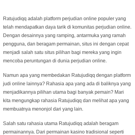
Ratujudiqq adalah platform perjudian online populer yang
telah mendapatkan daya tarik di komunitas perjudian online.
Dengan desainnya yang ramping, antarmuka yang ramah
pengguna, dan beragam permainan, situs ini dengan cepat
menjadi salah satu situs pilihan bagi mereka yang ingin
mencoba peruntungan di dunia perjudian online.
Namun apa yang membedakan Ratujudiqq dengan platform
judi online lainnya? Rahasia apa yang ada di baliknya yang
menjadikannya pilihan utama bagi banyak pemain? Mari
kita mengungkap rahasia Ratujudiqq dan melihat apa yang
membuatnya menonjol dari yang lain.
Salah satu rahasia utama Ratujudiqq adalah beragam
permainannya. Dari permainan kasino tradisional seperti