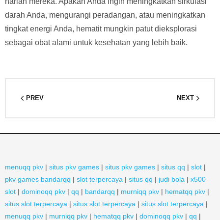
harian mereka. Apakah Anda ingin meningkatkan sirkulasi
darah Anda, mengurangi peradangan, atau meningkatkan
tingkat energi Anda, hematit mungkin patut dieksplorasi
sebagai obat alami untuk kesehatan yang lebih baik.
PREV
NEXT
menuqq pkv
|
situs pkv games
|
situs pkv games
|
situs qq
|
slot
|
pkv games bandarqq
|
slot terpercaya
|
situs qq
|
judi bola
|
x500
slot
|
dominoqq pkv
|
qq
|
bandarqq
|
murniqq pkv
|
hematqq pkv
|
situs slot terpercaya
|
situs slot terpercaya
|
situs slot terpercaya
|
menuqq pkv
|
murniqq pkv
|
hematqq pkv
|
dominoqq pkv
|
qq
|