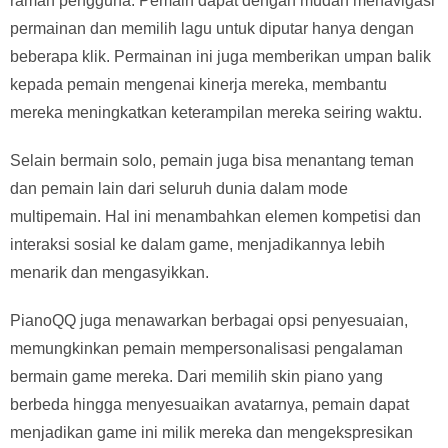
ramah pengguna. Pemain dapat dengan mudah menavigasi
permainan dan memilih lagu untuk diputar hanya dengan
beberapa klik. Permainan ini juga memberikan umpan balik
kepada pemain mengenai kinerja mereka, membantu
mereka meningkatkan keterampilan mereka seiring waktu.
Selain bermain solo, pemain juga bisa menantang teman
dan pemain lain dari seluruh dunia dalam mode
multipemain. Hal ini menambahkan elemen kompetisi dan
interaksi sosial ke dalam game, menjadikannya lebih
menarik dan mengasyikkan.
PianoQQ juga menawarkan berbagai opsi penyesuaian,
memungkinkan pemain mempersonalisasi pengalaman
bermain game mereka. Dari memilih skin piano yang
berbeda hingga menyesuaikan avatarnya, pemain dapat
menjadikan game ini milik mereka dan mengekspresikan