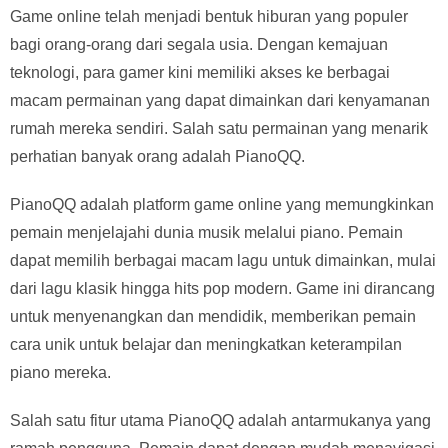
Game online telah menjadi bentuk hiburan yang populer
bagi orang-orang dari segala usia. Dengan kemajuan
teknologi, para gamer kini memiliki akses ke berbagai
macam permainan yang dapat dimainkan dari kenyamanan
rumah mereka sendiri. Salah satu permainan yang menarik
perhatian banyak orang adalah PianoQQ.
PianoQQ adalah platform game online yang memungkinkan
pemain menjelajahi dunia musik melalui piano. Pemain
dapat memilih berbagai macam lagu untuk dimainkan, mulai
dari lagu klasik hingga hits pop modern. Game ini dirancang
untuk menyenangkan dan mendidik, memberikan pemain
cara unik untuk belajar dan meningkatkan keterampilan
piano mereka.
Salah satu fitur utama PianoQQ adalah antarmukanya yang