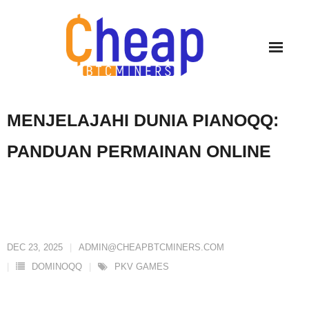
Skip
to
content
MENJELAJAHI DUNIA PIANOQQ:
PANDUAN PERMAINAN ONLINE
DEC 23, 2025
ADMIN@CHEAPBTCMINERS.COM
DOMINOQQ
PKV GAMES