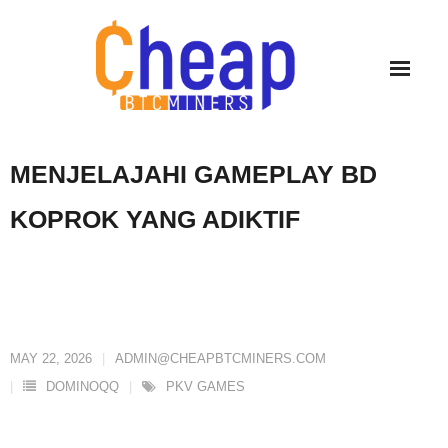
Skip
to
content
MENJELAJAHI GAMEPLAY BD
KOPROK YANG ADIKTIF
MAY 22, 2026
ADMIN@CHEAPBTCMINERS.COM
DOMINOQQ
PKV GAMES