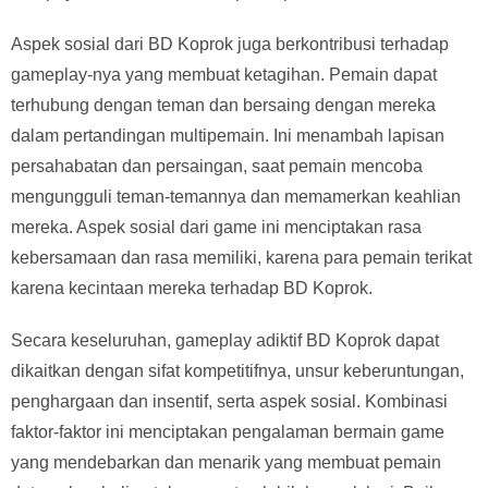
Aspek sosial dari BD Koprok juga berkontribusi terhadap
gameplay-nya yang membuat ketagihan. Pemain dapat
terhubung dengan teman dan bersaing dengan mereka
dalam pertandingan multipemain. Ini menambah lapisan
persahabatan dan persaingan, saat pemain mencoba
mengungguli teman-temannya dan memamerkan keahlian
mereka. Aspek sosial dari game ini menciptakan rasa
kebersamaan dan rasa memiliki, karena para pemain terikat
karena kecintaan mereka terhadap BD Koprok.
Secara keseluruhan, gameplay adiktif BD Koprok dapat
dikaitkan dengan sifat kompetitifnya, unsur keberuntungan,
penghargaan dan insentif, serta aspek sosial. Kombinasi
faktor-faktor ini menciptakan pengalaman bermain game
yang mendebarkan dan menarik yang membuat pemain