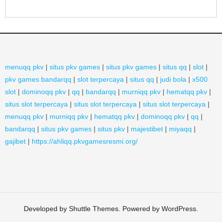
menuqq pkv
|
situs pkv games
|
situs pkv games
|
situs qq
|
slot
|
pkv games bandarqq
|
slot terpercaya
|
situs qq
|
judi bola
|
x500
slot
|
dominoqq pkv
|
qq
|
bandarqq
|
murniqq pkv
|
hematqq pkv
|
situs slot terpercaya
|
situs slot terpercaya
|
situs slot terpercaya
|
menuqq pkv
|
murniqq pkv
|
hematqq pkv
|
dominoqq pkv
|
qq
|
bandarqq
|
situs pkv games
|
situs pkv
|
majestibet
|
miyaqq
|
gajibet
|
https://ahliqq.pkvgamesresmi.org/
Developed by
Shuttle Themes
. Powered by
WordPress
.