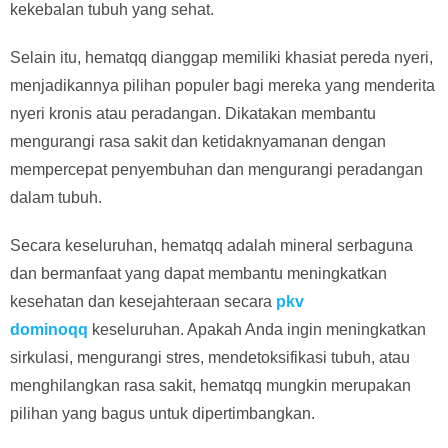
kekebalan tubuh yang sehat.
Selain itu, hematqq dianggap memiliki khasiat pereda nyeri,
menjadikannya pilihan populer bagi mereka yang menderita
nyeri kronis atau peradangan. Dikatakan membantu
mengurangi rasa sakit dan ketidaknyamanan dengan
mempercepat penyembuhan dan mengurangi peradangan
dalam tubuh.
Secara keseluruhan, hematqq adalah mineral serbaguna
dan bermanfaat yang dapat membantu meningkatkan
kesehatan dan kesejahteraan secara
pkv
dominoqq
keseluruhan. Apakah Anda ingin meningkatkan
sirkulasi, mengurangi stres, mendetoksifikasi tubuh, atau
menghilangkan rasa sakit, hematqq mungkin merupakan
pilihan yang bagus untuk dipertimbangkan.