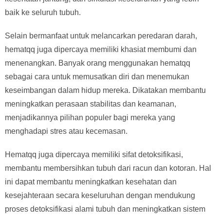
baik ke seluruh tubuh.
Selain bermanfaat untuk melancarkan peredaran darah,
hematqq juga dipercaya memiliki khasiat membumi dan
menenangkan. Banyak orang menggunakan hematqq
sebagai cara untuk memusatkan diri dan menemukan
keseimbangan dalam hidup mereka. Dikatakan membantu
meningkatkan perasaan stabilitas dan keamanan,
menjadikannya pilihan populer bagi mereka yang
menghadapi stres atau kecemasan.
Hematqq juga dipercaya memiliki sifat detoksifikasi,
membantu membersihkan tubuh dari racun dan kotoran. Hal
ini dapat membantu meningkatkan kesehatan dan
kesejahteraan secara keseluruhan dengan mendukung
proses detoksifikasi alami tubuh dan meningkatkan sistem