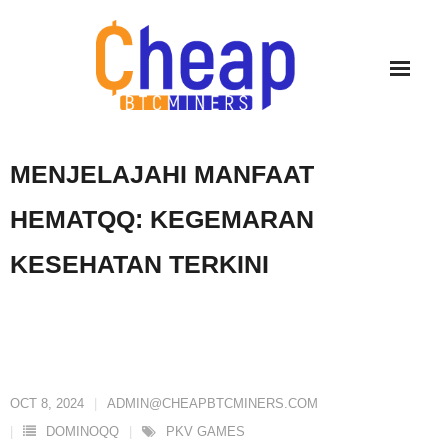
Skip
to
content
MENJELAJAHI MANFAAT
HEMATQQ: KEGEMARAN
KESEHATAN TERKINI
OCT 8, 2024
ADMIN@CHEAPBTCMINERS.COM
DOMINOQQ
PKV GAMES