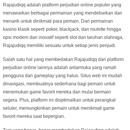
Rajajudiqq adalah platform perjudian online populer yang
menawarkan berbagai permainan yang mendebarkan dan
menarik untuk dinikmati para pemain. Dari permainan
kasino klasik seperti poker, blackjack, dan roulette hingga
opsi modern dan inovatif seperti slot dan taruhan olahraga,
Rajajudiqq memiliki sesuatu untuk setiap jenis penjudi.
Salah satu hal yang membedakan Rajajudiqq dari platform
perjudian online lainnya adalah antarmuka yang ramah
pengguna dan gameplay yang halus. Situs web ini mudah
dinavigasi, membuatnya sederhana bagi pemain untuk
menemukan game favorit mereka dan mulai bermain
segera. Plus, platform ini dioptimalkan untuk perangkat
seluler, memungkinkan pemain untuk menikmati game
favorit mereka saat bepergian.