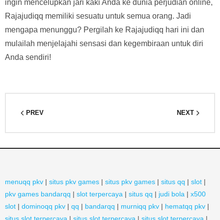
ingin mencelupkan jari kaki Anda ke dunia perjudian online,
Rajajudiqq memiliki sesuatu untuk semua orang. Jadi
mengapa menunggu? Pergilah ke Rajajudiqq hari ini dan
mulailah menjelajahi sensasi dan kegembiraan untuk diri
Anda sendiri!
PREV
NEXT
menuqq pkv
|
situs pkv games
|
situs pkv games
|
situs qq
|
slot
|
pkv games bandarqq
|
slot terpercaya
|
situs qq
|
judi bola
|
x500
slot
|
dominoqq pkv
|
qq
|
bandarqq
|
murniqq pkv
|
hematqq pkv
|
situs slot terpercaya
|
situs slot terpercaya
|
situs slot terpercaya
|