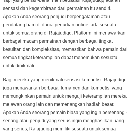
Tapi yang benar -benar membedakan Rajajudiqq adalah
sensasi dan kegembiraan dari permainan itu sendiri.
Apakah Anda seorang penjudi berpengalaman atau
pendatang baru di dunia perjudian online, ada sesuatu
untuk semua orang di Rajajudiqq. Platform ini menawarkan
berbagai macam permainan dengan berbagai tingkat
kesulitan dan kompleksitas, memastikan bahwa pemain dari
semua tingkat keterampilan dapat menemukan sesuatu
untuk dinikmati.
Bagi mereka yang menikmati sensasi kompetisi, Rajajudiqq
juga menawarkan berbagai turnamen dan kompetisi yang
memungkinkan pemain untuk menguji keterampilan mereka
melawan orang lain dan memenangkan hadiah besar.
Apakah Anda seorang pemain biasa yang ingin bersenang -
senang atau penjudi yang serius ingin menghasilkan uang
yang serius, Rajajudiqq memiliki sesuatu untuk semua