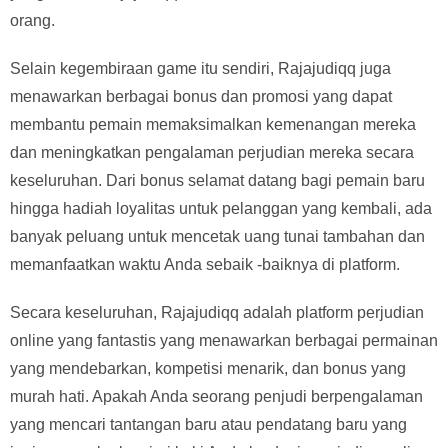
orang.
Selain kegembiraan game itu sendiri, Rajajudiqq juga
menawarkan berbagai bonus dan promosi yang dapat
membantu pemain memaksimalkan kemenangan mereka
dan meningkatkan pengalaman perjudian mereka secara
keseluruhan. Dari bonus selamat datang bagi pemain baru
hingga hadiah loyalitas untuk pelanggan yang kembali, ada
banyak peluang untuk mencetak uang tunai tambahan dan
memanfaatkan waktu Anda sebaik -baiknya di platform.
Secara keseluruhan, Rajajudiqq adalah platform perjudian
online yang fantastis yang menawarkan berbagai permainan
yang mendebarkan, kompetisi menarik, dan bonus yang
murah hati. Apakah Anda seorang penjudi berpengalaman
yang mencari tantangan baru atau pendatang baru yang