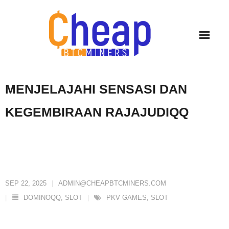
Skip
to
content
MENJELAJAHI SENSASI DAN
KEGEMBIRAAN RAJAJUDIQQ
SEP 22, 2025
ADMIN@CHEAPBTCMINERS.COM
DOMINOQQ
,
SLOT
PKV GAMES
,
SLOT