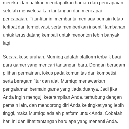
mereka, dan bahkan mendapatkan hadiah dan pencapaian
setelah menyelesaikan tantangan dan mencapai
pencapaian. Fitur-fitur ini membantu menjaga pemain tetap
terlibat dan termotivasi, serta memberikan insentif tambahan
untuk terus datang kembali untuk menonton lebih banyak
lagi.
Secara keseluruhan, Murniqq adalah platform terbaik bagi
para gamer yang mencari tantangan baru. Dengan beragam
pilihan permainan, fokus pada komunitas dan kompetisi,
serta beragam fitur dan alat, Murniqq menawarkan
pengalaman bermain game yang tiada duanya. Jadi jika
Anda ingin menguji keterampilan Anda, terhubung dengan
pemain lain, dan mendorong diri Anda ke tingkat yang lebih
tinggi, maka Murniqq adalah platform untuk Anda. Cobalah
hari ini dan lihat tantangan baru apa yang menanti Anda.