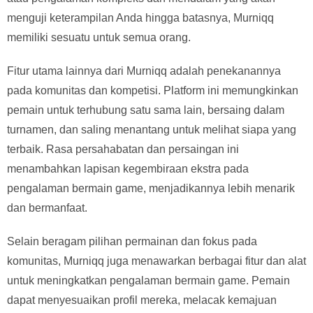
menguji keterampilan Anda hingga batasnya, Murniqq
memiliki sesuatu untuk semua orang.
Fitur utama lainnya dari Murniqq adalah penekanannya
pada komunitas dan kompetisi. Platform ini memungkinkan
pemain untuk terhubung satu sama lain, bersaing dalam
turnamen, dan saling menantang untuk melihat siapa yang
terbaik. Rasa persahabatan dan persaingan ini
menambahkan lapisan kegembiraan ekstra pada
pengalaman bermain game, menjadikannya lebih menarik
dan bermanfaat.
Selain beragam pilihan permainan dan fokus pada
komunitas, Murniqq juga menawarkan berbagai fitur dan alat
untuk meningkatkan pengalaman bermain game. Pemain
dapat menyesuaikan profil mereka, melacak kemajuan