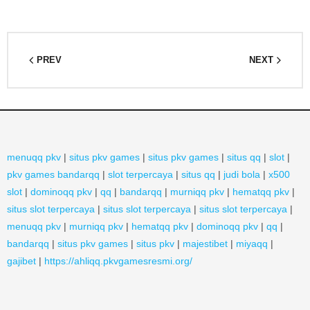
PREV
NEXT
menuqq pkv
|
situs pkv games
|
situs pkv games
|
situs qq
|
slot
|
pkv games bandarqq
|
slot terpercaya
|
situs qq
|
judi bola
|
x500
slot
|
dominoqq pkv
|
qq
|
bandarqq
|
murniqq pkv
|
hematqq pkv
|
situs slot terpercaya
|
situs slot terpercaya
|
situs slot terpercaya
|
menuqq pkv
|
murniqq pkv
|
hematqq pkv
|
dominoqq pkv
|
qq
|
bandarqq
|
situs pkv games
|
situs pkv
|
majestibet
|
miyaqq
|
gajibet
|
https://ahliqq.pkvgamesresmi.org/