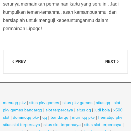
serunya memainkan permainan kartu yang seru ini. Jadi
kumpulkan teman-temanmu, asah kemampuanmu, dan
bersiaplah untuk menguji keberuntunganmu dalam
permainan Lipoqq!
PREV
NEXT
menuqq pkv
|
situs pkv games
|
situs pkv games
|
situs qq
|
slot
|
pkv games bandarqq
|
slot terpercaya
|
situs qq
|
judi bola
|
x500
slot
|
dominoqq pkv
|
qq
|
bandarqq
|
murniqq pkv
|
hematqq pkv
|
situs slot terpercaya
|
situs slot terpercaya
|
situs slot terpercaya
|