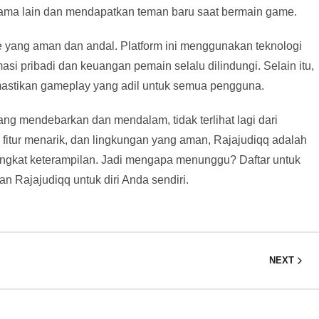
sama lain dan mendapatkan teman baru saat bermain game.
e yang aman dan andal. Platform ini menggunakan teknologi
si pribadi dan keuangan pemain selalu dilindungi. Selain itu,
emastikan gameplay yang adil untuk semua pengguna.
g mendebarkan dan mendalam, tidak terlihat lagi dari
 fitur menarik, dan lingkungan yang aman, Rajajudiqq adalah
ingkat keterampilan. Jadi mengapa menunggu? Daftar untuk
n Rajajudiqq untuk diri Anda sendiri.
NEXT