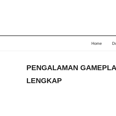
Skip
to
content
Home
D
PENGALAMAN GAMEPLAY
LENGKAP