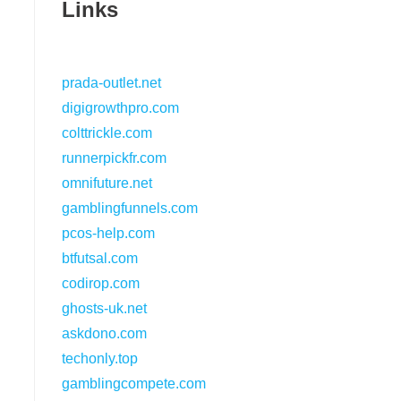
Links
prada-outlet.net
digigrowthpro.com
colttrickle.com
runnerpickfr.com
omnifuture.net
gamblingfunnels.com
pcos-help.com
btfutsal.com
codirop.com
ghosts-uk.net
askdono.com
techonly.top
gamblingcompete.com