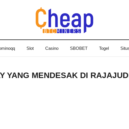
ominoqq
Slot
Casino
SBOBET
Togel
Situ
 YANG MENDESAK DI RAJAJUDI