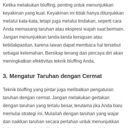
Ketika melakukan bluffing, penting untuk menunjukkan
keyakinan yang kuat. Keyakinan ini tidak hanya ditunjukkan
melalui kata-kata, tetapi juga melalui tindakan, seperti cara
Anda memasang taruhan atau ekspresi wajah saat bermain.
Jangan menunjukkan tanda-tanda keraguan atau
ketidakpastian, karena lawan dapat membaca hal tersebut
sebagai kelemahan. Bersikap tenang dan percaya diri akan
meningkatkan efektivitas teknik bluffing Anda.
3. Mengatur Taruhan dengan Cermat
Teknik bluffing yang pintar juga melibatkan pengaturan
taruhan dengan cermat. Jangan melakukan gertakan
dengan taruhan yang terlalu besar, terutama jika Anda baru
memulai strategi ini. Mulailah dengan taruhan yang wajar
dan naikkan taruhan secara perlahan untuk menunjukkan