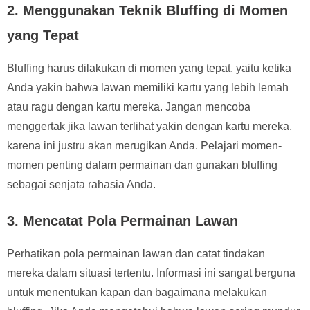
2. Menggunakan Teknik Bluffing di Momen
yang Tepat
Bluffing harus dilakukan di momen yang tepat, yaitu ketika
Anda yakin bahwa lawan memiliki kartu yang lebih lemah
atau ragu dengan kartu mereka. Jangan mencoba
menggertak jika lawan terlihat yakin dengan kartu mereka,
karena ini justru akan merugikan Anda. Pelajari momen-
momen penting dalam permainan dan gunakan bluffing
sebagai senjata rahasia Anda.
3. Mencatat Pola Permainan Lawan
Perhatikan pola permainan lawan dan catat tindakan
mereka dalam situasi tertentu. Informasi ini sangat berguna
untuk menentukan kapan dan bagaimana melakukan