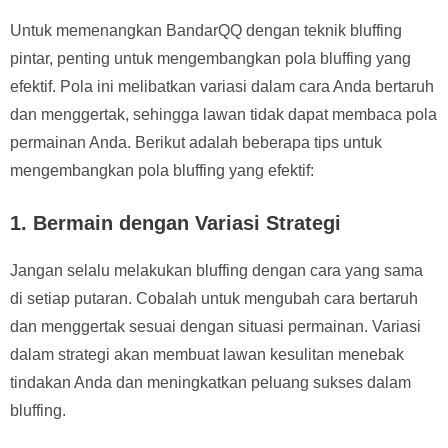
Untuk memenangkan BandarQQ dengan teknik bluffing
pintar, penting untuk mengembangkan pola bluffing yang
efektif. Pola ini melibatkan variasi dalam cara Anda bertaruh
dan menggertak, sehingga lawan tidak dapat membaca pola
permainan Anda. Berikut adalah beberapa tips untuk
mengembangkan pola bluffing yang efektif:
1. Bermain dengan Variasi Strategi
Jangan selalu melakukan bluffing dengan cara yang sama
di setiap putaran. Cobalah untuk mengubah cara bertaruh
dan menggertak sesuai dengan situasi permainan. Variasi
dalam strategi akan membuat lawan kesulitan menebak
tindakan Anda dan meningkatkan peluang sukses dalam
bluffing.