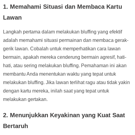
1. Memahami Situasi dan Membaca Kartu
Lawan
Langkah pertama dalam melakukan bluffing yang efektif
adalah memahami situasi permainan dan membaca gerak-
gerik lawan. Cobalah untuk memperhatikan cara lawan
bermain, apakah mereka cenderung bermain agresif, hati-
hati, atau sering melakukan bluffing. Pemahaman ini akan
membantu Anda menentukan waktu yang tepat untuk
melakukan bluffing. Jika lawan terlihat ragu atau tidak yakin
dengan kartu mereka, inilah saat yang tepat untuk
melakukan gertakan.
2. Menunjukkan Keyakinan yang Kuat Saat
Bertaruh