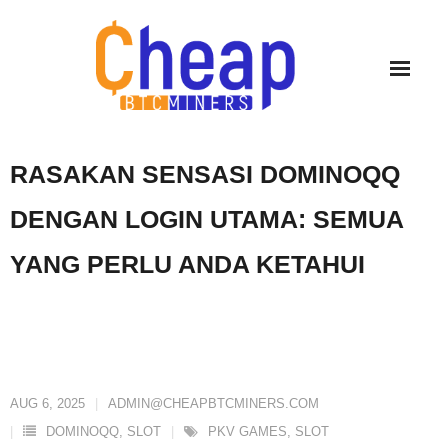
Skip
to
content
RASAKAN SENSASI DOMINOQQ
DENGAN LOGIN UTAMA: SEMUA
YANG PERLU ANDA KETAHUI
AUG 6, 2025
ADMIN@CHEAPBTCMINERS.COM
DOMINOQQ
,
SLOT
PKV GAMES
,
SLOT