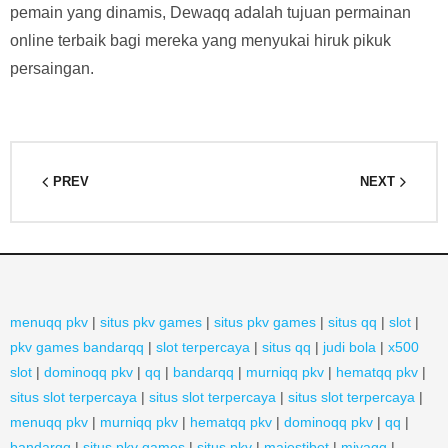
pemain yang dinamis, Dewaqq adalah tujuan permainan
online terbaik bagi mereka yang menyukai hiruk pikuk
persaingan.
PREV
NEXT
menuqq pkv
|
situs pkv games
|
situs pkv games
|
situs qq
|
slot
|
pkv games bandarqq
|
slot terpercaya
|
situs qq
|
judi bola
|
x500
slot
|
dominoqq pkv
|
qq
|
bandarqq
|
murniqq pkv
|
hematqq pkv
|
situs slot terpercaya
|
situs slot terpercaya
|
situs slot terpercaya
|
menuqq pkv
|
murniqq pkv
|
hematqq pkv
|
dominoqq pkv
|
qq
|
bandarqq
|
situs pkv games
|
situs pkv
|
majestibet
|
miyaqq
|