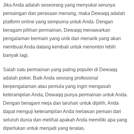
Jika Anda adalah seseorang yang menyukai serunya
persaingan dan perasaan menang, maka Dewaqq adalah
platform online yang sempurna untuk Anda. Dengan
beragam pilihan permainan, Dewaqq menawarkan
pengalaman bermain yang unik dan menarik yang akan
membuat Anda datang kembali untuk menonton lebih
banyak lagi.
Salah satu permainan yang paling populer di Dewaqq
adalah poker. Baik Anda seorang profesional
berpengalaman atau pemula yang ingin mengasah
keterampilan Anda, Dewaqq punya permainan untuk Anda.
Dengan beragam meja dan taruhan untuk dipilih, Anda
dapat menguji keterampilan Anda melawan pemain dari
seluruh dunia dan melihat apakah Anda memiliki apa yang
diperlukan untuk menjadi yang teratas.