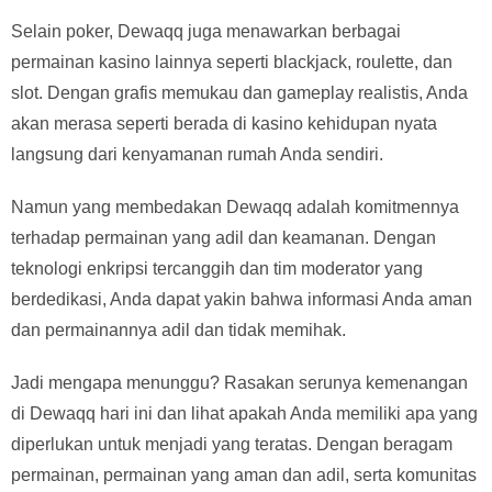
Selain poker, Dewaqq juga menawarkan berbagai
permainan kasino lainnya seperti blackjack, roulette, dan
slot. Dengan grafis memukau dan gameplay realistis, Anda
akan merasa seperti berada di kasino kehidupan nyata
langsung dari kenyamanan rumah Anda sendiri.
Namun yang membedakan Dewaqq adalah komitmennya
terhadap permainan yang adil dan keamanan. Dengan
teknologi enkripsi tercanggih dan tim moderator yang
berdedikasi, Anda dapat yakin bahwa informasi Anda aman
dan permainannya adil dan tidak memihak.
Jadi mengapa menunggu? Rasakan serunya kemenangan
di Dewaqq hari ini dan lihat apakah Anda memiliki apa yang
diperlukan untuk menjadi yang teratas. Dengan beragam
permainan, permainan yang aman dan adil, serta komunitas