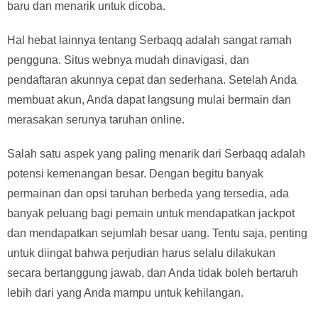
baru dan menarik untuk dicoba.
Hal hebat lainnya tentang Serbaqq adalah sangat ramah
pengguna. Situs webnya mudah dinavigasi, dan
pendaftaran akunnya cepat dan sederhana. Setelah Anda
membuat akun, Anda dapat langsung mulai bermain dan
merasakan serunya taruhan online.
Salah satu aspek yang paling menarik dari Serbaqq adalah
potensi kemenangan besar. Dengan begitu banyak
permainan dan opsi taruhan berbeda yang tersedia, ada
banyak peluang bagi pemain untuk mendapatkan jackpot
dan mendapatkan sejumlah besar uang. Tentu saja, penting
untuk diingat bahwa perjudian harus selalu dilakukan
secara bertanggung jawab, dan Anda tidak boleh bertaruh
lebih dari yang Anda mampu untuk kehilangan.