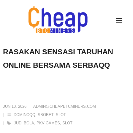
Skip
to
content
RASAKAN SENSASI TARUHAN
ONLINE BERSAMA SERBAQQ
JUN 10, 2026
ADMIN@CHEAPBTCMINERS.COM
DOMINOQQ
,
SBOBET
,
SLOT
JUDI BOLA
,
PKV GAMES
,
SLOT