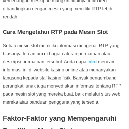
kemenangan meskipun mungkin nilainya lebih kecil
dibandingkan dengan mesin yang memiliki RTP lebih
rendah.
Cara Mengetahui RTP pada Mesin Slot
Setiap mesin slot memiliki informasi mengenai RTP yang
biasanya tercantum di bagian aturan permainan atau
deskripsi permainan tersebut. Anda dapat
slot
mencari
informasi ini di website kasino online atau menanyakan
langsung kepada staf kasino fisik. Banyak pengembang
perangkat lunak juga menyediakan informasi tentang RTP
pada mesin slot yang mereka buat, baik melalui situs web
mereka atau panduan pengguna yang tersedia.
Faktor-Faktor yang Mempengaruhi