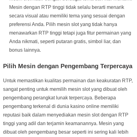
Mesin dengan RTP tinggi tidak selalu berarti menarik
secara visual atau memiliki tema yang sesuai dengan
preferensi Anda. Pilih mesin slot yang tidak hanya
menawarkan RTP tinggi tetapi juga fitur permainan yang
Anda nikmati, seperti putaran gratis, simbol liar, dan
bonus lainnya.
Pilih Mesin dengan Pengembang Terpercaya
Untuk memastikan kualitas permainan dan keakuratan RTP,
sangat penting untuk memilih mesin slot yang dibuat oleh
pengembang perangkat lunak terpercaya. Beberapa
pengembang terkenal di dunia kasino online memiliki
reputasi baik dalam menyediakan mesin slot dengan RTP
tinggi yang adil dan terjamin keamanannya. Mesin yang
dibuat oleh pengembang besar seperti ini sering kali lebih