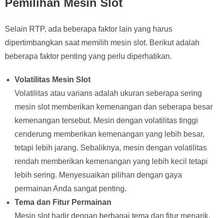
Pemilihan Mesin Slot
Selain RTP, ada beberapa faktor lain yang harus
dipertimbangkan saat memilih mesin slot. Berikut adalah
beberapa faktor penting yang perlu diperhatikan.
Volatilitas Mesin Slot
Volatilitas atau varians adalah ukuran seberapa sering
mesin slot memberikan kemenangan dan seberapa besar
kemenangan tersebut. Mesin dengan volatilitas tinggi
cenderung memberikan kemenangan yang lebih besar,
tetapi lebih jarang. Sebaliknya, mesin dengan volatilitas
rendah memberikan kemenangan yang lebih kecil tetapi
lebih sering. Menyesuaikan pilihan dengan gaya
permainan Anda sangat penting.
Tema dan Fitur Permainan
Mesin slot hadir dengan berbagai tema dan fitur menarik.