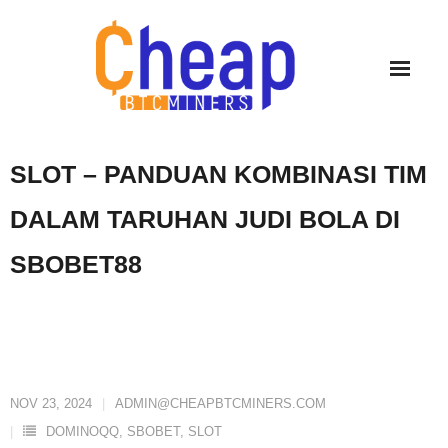
Skip
to
content
SLOT – PANDUAN KOMBINASI TIM
DALAM TARUHAN JUDI BOLA DI
SBOBET88
NOV 23, 2024
ADMIN@CHEAPBTCMINERS.COM
DOMINOQQ
,
SBOBET
,
SLOT