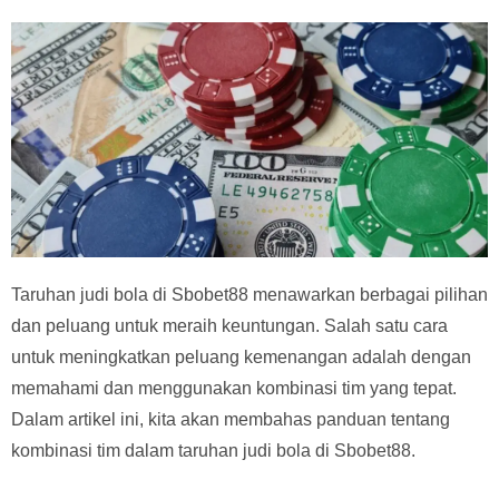
Taruhan judi bola di Sbobet88 menawarkan berbagai pilihan
dan peluang untuk meraih keuntungan. Salah satu cara
untuk meningkatkan peluang kemenangan adalah dengan
memahami dan menggunakan kombinasi tim yang tepat.
Dalam artikel ini, kita akan membahas panduan tentang
kombinasi tim dalam taruhan judi bola di Sbobet88.