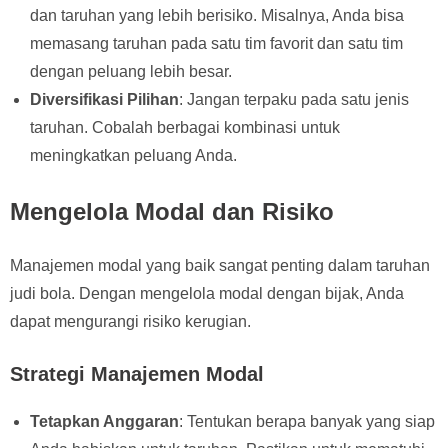
dan taruhan yang lebih berisiko. Misalnya, Anda bisa
memasang taruhan pada satu tim favorit dan satu tim
dengan peluang lebih besar.
Diversifikasi Pilihan
: Jangan terpaku pada satu jenis
taruhan. Cobalah berbagai kombinasi untuk
meningkatkan peluang Anda.
Mengelola Modal dan Risiko
Manajemen modal yang baik sangat penting dalam taruhan
judi bola. Dengan mengelola modal dengan bijak, Anda
dapat mengurangi risiko kerugian.
Strategi Manajemen Modal
Tetapkan Anggaran
: Tentukan berapa banyak yang siap