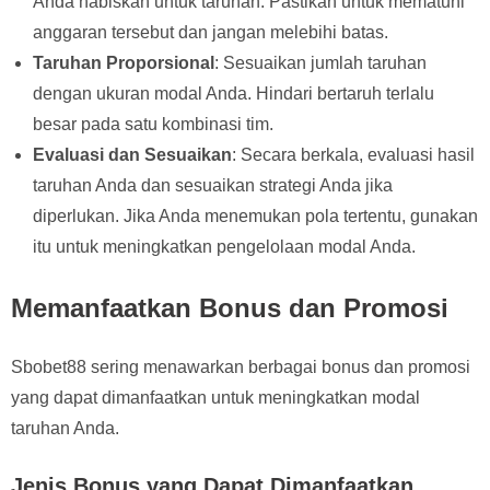
Anda habiskan untuk taruhan. Pastikan untuk mematuhi
anggaran tersebut dan jangan melebihi batas.
Taruhan Proporsional
: Sesuaikan jumlah taruhan
dengan ukuran modal Anda. Hindari bertaruh terlalu
besar pada satu kombinasi tim.
Evaluasi dan Sesuaikan
: Secara berkala, evaluasi hasil
taruhan Anda dan sesuaikan strategi Anda jika
diperlukan. Jika Anda menemukan pola tertentu, gunakan
itu untuk meningkatkan pengelolaan modal Anda.
Memanfaatkan Bonus dan Promosi
Sbobet88 sering menawarkan berbagai bonus dan promosi
yang dapat dimanfaatkan untuk meningkatkan modal
taruhan Anda.
Jenis Bonus yang Dapat Dimanfaatkan