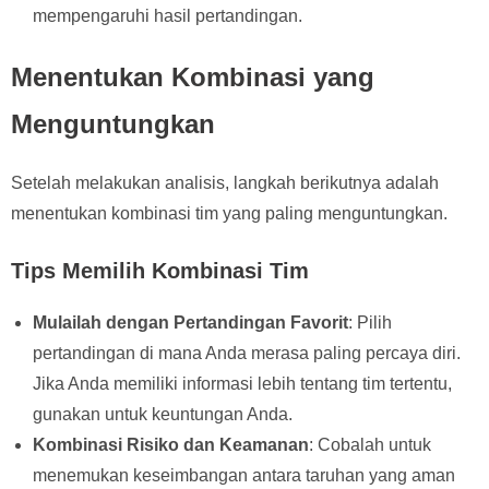
mempengaruhi hasil pertandingan.
Menentukan Kombinasi yang
Menguntungkan
Setelah melakukan analisis, langkah berikutnya adalah
menentukan kombinasi tim yang paling menguntungkan.
Tips Memilih Kombinasi Tim
Mulailah dengan Pertandingan Favorit
: Pilih
pertandingan di mana Anda merasa paling percaya diri.
Jika Anda memiliki informasi lebih tentang tim tertentu,
gunakan untuk keuntungan Anda.
Kombinasi Risiko dan Keamanan
: Cobalah untuk
menemukan keseimbangan antara taruhan yang aman