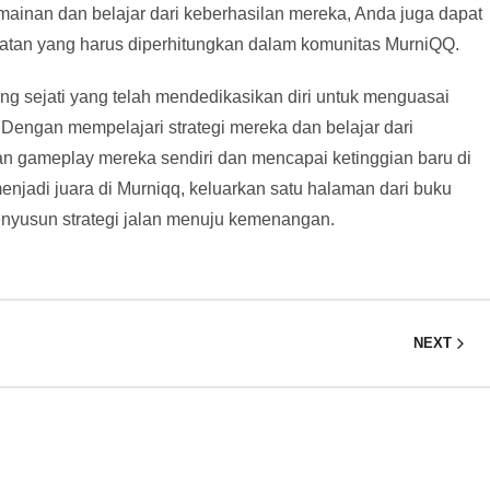
inan dan belajar dari keberhasilan mereka, Anda juga dapat
tan yang harus diperhitungkan dalam komunitas MurniQQ.
g sejati yang telah mendedikasikan diri untuk menguasai
engan mempelajari strategi mereka dan belajar dari
n gameplay mereka sendiri dan mencapai ketinggian baru di
menjadi juara di Murniqq, keluarkan satu halaman dari buku
nyusun strategi jalan menuju kemenangan.
NEXT