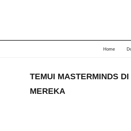
Skip
to
content
Home
D
TEMUI MASTERMINDS DI
MEREKA