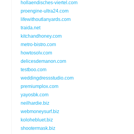
hollaendisches-viertel.com
proengine-ultra24.com
lifewithoutlanyards.com
traida.net
kitchandhoney.com
metro-bistro.com
howtosolv.com
delicesdemanon.com
testboo.com
weddingdressstudio.com
premiumplox.com
yayosbk.com
neilhardie.biz
webmoneysurf.biz
kolohebluet.biz
shootermask.biz