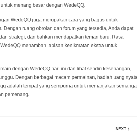
g untuk menang besar dengan WedeQQ.
dengan WedeQQ juga merupakan cara yang bagus untuk
n. Dengan ruang obrolan dan forum yang tersedia, Anda dapat
 dan strategi, dan bahkan mendapatkan teman baru. Rasa
 WedeQQ menambah lapisan kenikmatan ekstra untuk
in dengan WedeQQ hari ini dan lihat sendiri kesenangan,
nggu. Dengan berbagai macam permainan, hadiah uang nyata
eqq adalah tempat yang sempurna untuk memanjakan semanga
an pemenang.
NEXT