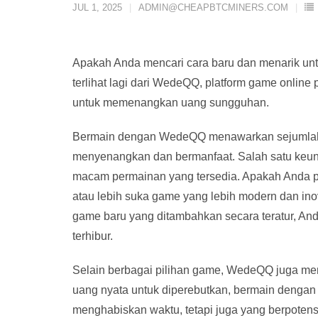
JUL 1, 2025
ADMIN@CHEAPBTCMINERS.COM
Apakah Anda mencari cara baru dan menarik un
terlihat lagi dari WedeQQ, platform game onli
untuk memenangkan uang sungguhan.
Bermain dengan WedeQQ menawarkan sejumlah
menyenangkan dan bermanfaat. Salah satu keu
macam permainan yang tersedia. Apakah Anda pe
atau lebih suka game yang lebih modern dan in
game baru yang ditambahkan secara teratur, An
terhibur.
Selain berbagai pilihan game, WedeQQ juga m
uang nyata untuk diperebutkan, bermain denga
menghabiskan waktu, tetapi juga yang berpoten