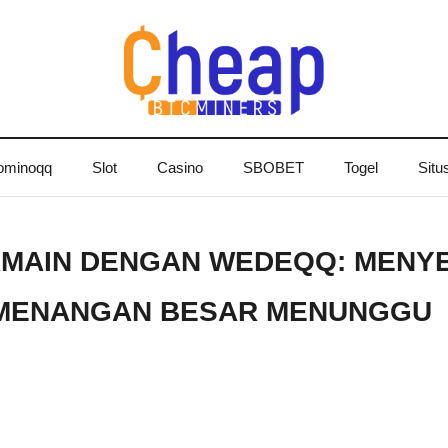
ominoqq
Slot
Casino
SBOBET
Togel
Situ
RMAIN DENGAN WEDEQQ: MENY
EMENANGAN BESAR MENUNGGU