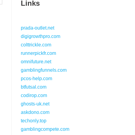
Links
prada-outlet.net
digigrowthpro.com
colttrickle.com
runnerpickfr.com
omnifuture.net
gamblingfunnels.com
pcos-help.com
btfutsal.com
codirop.com
ghosts-uk.net
askdono.com
techonly.top
gamblingcompete.com