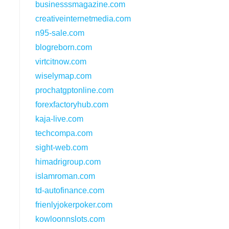
businesssmagazine.com
creativeinternetmedia.com
n95-sale.com
blogreborn.com
virtcitnow.com
wiselymap.com
prochatgptonline.com
forexfactoryhub.com
kaja-live.com
techcompa.com
sight-web.com
himadrigroup.com
islamroman.com
td-autofinance.com
frienlyjokerpoker.com
kowloonnslots.com