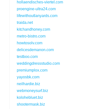
hollaendisches-viertel.com
proengine-ultra24.com
lifewithoutlanyards.com
traida.net
kitchandhoney.com
metro-bistro.com
howtosolv.com
delicesdemanon.com
testboo.com
weddingdressstudio.com
premiumplox.com
yayosbk.com
neilhardie.biz
webmoneysurf.biz
kolohebluet.biz
shootermask.biz