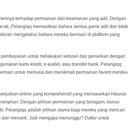
itmennya terhadap permainan dan keamanan yang adil. Dengan
r acak, Pelangiqq memastikan bahwa semua game adil dan tidak
ikiran mengetahui bahwa mereka bermain di platform yang
i pembayaran untuk melakukan setoran dan penarikan dengan
akan kartu kredit, e-wallet, atau transfer bank, Pelangiqq
pemain untuk memulai dan menikmati permainan favorit mereka
 perjudian online yang komprehensif yang menawarkan hiburan
terampilan. Dengan pilihan permainan yang beragam, bonus
il, Pelangiqq adalah pilihan utama bagi mereka yang mencari
dan menarik. Jadi mengapa menunggu? Daftar untuk