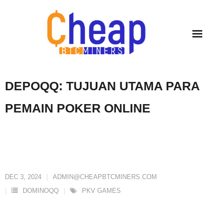
Skip
to
content
DEPOQQ: TUJUAN UTAMA PARA
PEMAIN POKER ONLINE
DEC 3, 2024
ADMIN@CHEAPBTCMINERS.COM
DOMINOQQ
PKV GAMES