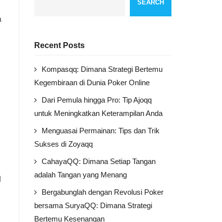
SEARCH
a
Recent Posts
Kompasqq: Dimana Strategi Bertemu
Kegembiraan di Dunia Poker Online
Dari Pemula hingga Pro: Tip Ajoqq
untuk Meningkatkan Keterampilan Anda
Menguasai Permainan: Tips dan Trik
Sukses di Zoyaqq
CahayaQQ: Dimana Setiap Tangan
adalah Tangan yang Menang
q
Bergabunglah dengan Revolusi Poker
bersama SuryaQQ: Dimana Strategi
Bertemu Kesenangan