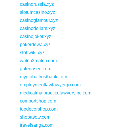
casinorussia.xyz
slotumcasino.xyz
casinoglamour.xyz
casinodollars.xyz
casinojoker.xyz
pokerdewa.xyz
slot-wiki.xyz
watch2match.com
galenaseo.com
myglobaltrustbank.com
employmentlawlawyergo.com
medicalmalpracticelawyersinc.com
comportshop.com
topdecorshop.com
shopasotv.com
travelsanga.com