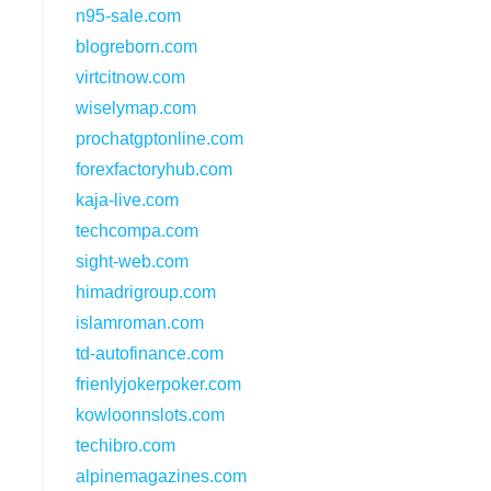
n95-sale.com
blogreborn.com
virtcitnow.com
wiselymap.com
prochatgptonline.com
forexfactoryhub.com
kaja-live.com
techcompa.com
sight-web.com
himadrigroup.com
islamroman.com
td-autofinance.com
frienlyjokerpoker.com
kowloonnslots.com
techibro.com
alpinemagazines.com