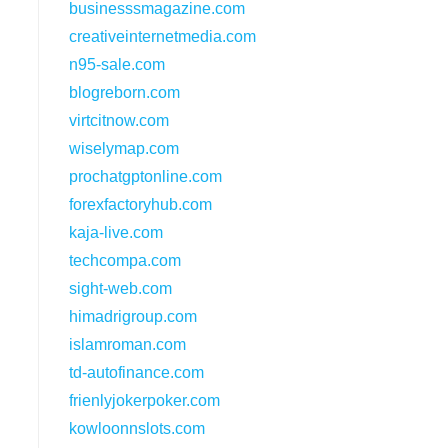
businesssmagazine.com
creativeinternetmedia.com
n95-sale.com
blogreborn.com
virtcitnow.com
wiselymap.com
prochatgptonline.com
forexfactoryhub.com
kaja-live.com
techcompa.com
sight-web.com
himadrigroup.com
islamroman.com
td-autofinance.com
frienlyjokerpoker.com
kowloonnslots.com