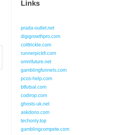
Links
prada-outlet.net
digigrowthpro.com
colttrickle.com
runnerpickfr.com
omnifuture.net
gamblingfunnels.com
pcos-help.com
btfutsal.com
codirop.com
ghosts-uk.net
askdono.com
techonly.top
gamblingcompete.com