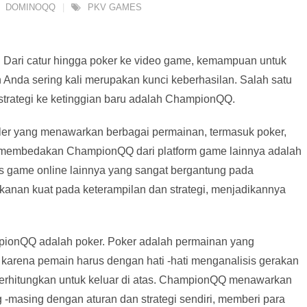
DOMINOQQ
PKV GAMES
a. Dari catur hingga poker ke video game, kemampuan untuk
 Anda sering kali merupakan kunci keberhasilan. Salah satu
strategi ke ketinggian baru adalah ChampionQQ.
er yang menawarkan berbagai permainan, termasuk poker,
g membedakan ChampionQQ dari platform game lainnya adalah
tus game online lainnya yang sangat bergantung pada
nan kuat pada keterampilan dan strategi, menjadikannya
mpionQQ adalah poker. Poker adalah permainan yang
karena pemain harus dengan hati -hati menganalisis gerakan
erhitungkan untuk keluar di atas. ChampionQQ menawarkan
-masing dengan aturan dan strategi sendiri, memberi para