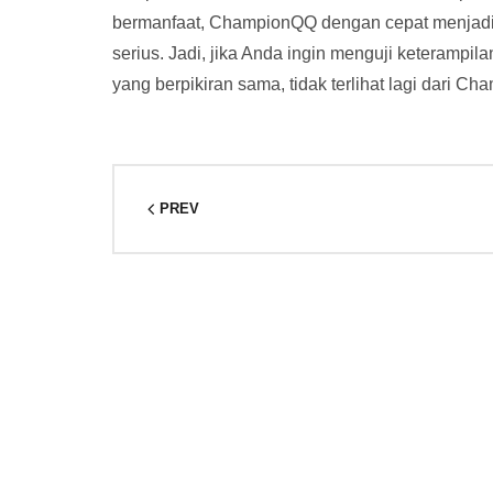
bermanfaat, ChampionQQ dengan cepat menjadi s
serius. Jadi, jika Anda ingin menguji keterampi
yang berpikiran sama, tidak terlihat lagi dari C
PREV