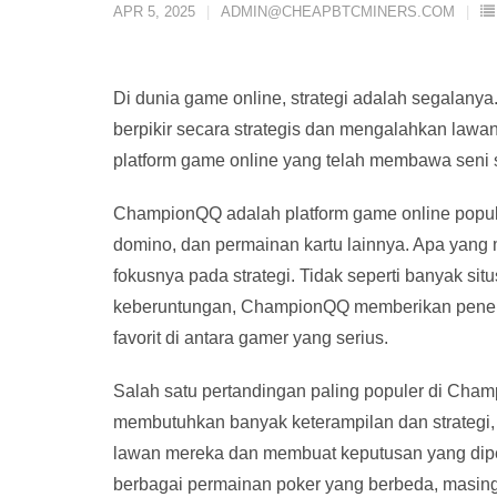
APR 5, 2025
ADMIN@CHEAPBTCMINERS.COM
Di dunia game online, strategi adalah segalany
berpikir secara strategis dan mengalahkan lawan
platform game online yang telah membawa seni 
ChampionQQ adalah platform game online popul
domino, dan permainan kartu lainnya. Apa yan
fokusnya pada strategi. Tidak seperti banyak si
keberuntungan, ChampionQQ memberikan peneka
favorit di antara gamer yang serius.
Salah satu pertandingan paling populer di Cha
membutuhkan banyak keterampilan dan strategi, 
lawan mereka dan membuat keputusan yang dip
berbagai permainan poker yang berbeda, masing 