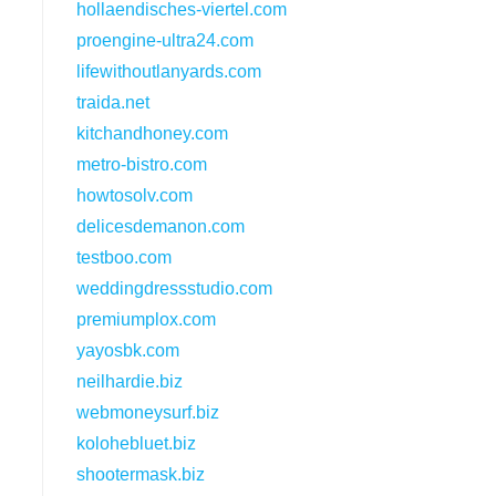
hollaendisches-viertel.com
proengine-ultra24.com
lifewithoutlanyards.com
traida.net
kitchandhoney.com
metro-bistro.com
howtosolv.com
delicesdemanon.com
testboo.com
weddingdressstudio.com
premiumplox.com
yayosbk.com
neilhardie.biz
webmoneysurf.biz
kolohebluet.biz
shootermask.biz