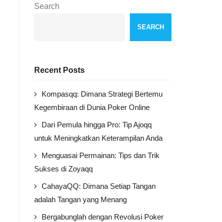
Search
SEARCH
Recent Posts
Kompasqq: Dimana Strategi Bertemu
Kegembiraan di Dunia Poker Online
Dari Pemula hingga Pro: Tip Ajoqq
untuk Meningkatkan Keterampilan Anda
Menguasai Permainan: Tips dan Trik
Sukses di Zoyaqq
CahayaQQ: Dimana Setiap Tangan
adalah Tangan yang Menang
Bergabunglah dengan Revolusi Poker