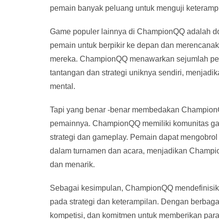
pemain banyak peluang untuk menguji keteramp
Game populer lainnya di ChampionQQ adalah 
pemain untuk berpikir ke depan dan merencanak
mereka. ChampionQQ menawarkan sejumlah per
tantangan dan strategi uniknya sendiri, menjadi
mental.
Tapi yang benar -benar membedakan ChampionQQ
pemainnya. ChampionQQ memiliki komunitas gam
strategi dan gameplay. Pemain dapat mengobrol s
dalam turnamen dan acara, menjadikan Champ
dan menarik.
Sebagai kesimpulan, ChampionQQ mendefinisik
pada strategi dan keterampilan. Dengan berbaga
kompetisi, dan komitmen untuk memberikan pa